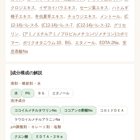
クロジエキス
、
イザヨイバラエキス
、
セージ葉エキス
、
ハトムギ
種子エキス
、
冬虫夏草エキス
、
チョウジエキス
、
メントール
、
(C
12-14)パレス-5
、
(C12-14)パレス-7
、
(C12-14)パレス-12
、
グリセ
リン
、
(アミノエチルアミノプロピルメチコン/ジメチコン)コポリ
マー
、
ポリクオタニウム-10
、
BG
、
エタノール
、
EDTA-2Na
、
安
息香酸Na
成分構成の解説
溶剤・噴射剤・水
水
PG
ＢＧ
エタノール
洗浄成分
ココイルメチルタウリンNa
ココアンホ酢酸Na
コカミドＤＥＡ
ラウロイルメチルアラニンNa
pH調整剤・キレート剤・塩類
クエン酸
ＥＤＴＡ－２Ｎａ