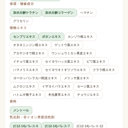
保湿・補修成分
加水分解ケラチン
加水分解コラーゲン
ヘマチン
グリセリン
植物エキス
センブリエキス
ボタンエキス
カンゾウ根エキス
オタネニンジン根エキス
ゲットウ葉エキス
アカヤジオウ根エキス
ウンシュウミカン果皮エキス
イチョウ葉エキス
セイヨウハッカ葉エキス
ビワ葉エキス
ハマメリスエキス
セイヨウオトギリソウエキス
クララ根エキス
ヨーロッパシラカバ樹皮エキス
メリッサ葉エキス
ムクロジエキス
イザヨイバラエキス
セージ葉エキス
ハトムギ種子エキス
冬虫夏草エキス
チョウジエキス
香料
メントール
乳化剤・非イオン界面活性剤
(C12-14)パレス-5
(C12-14)パレス-7
(C12-14)パレス-12