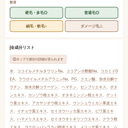
髪質
硬毛・多毛◎
普通毛◎
細毛・軟毛○
ダメージ毛△
全成分リスト
タップで成分の詳細が見られます
水
、
ココイルメチルタウリンNa
、
ココアンホ酢酸Na
、
コカミドD
EA
、
ラウロイルメチルアラニンNa
、
PG
、
クエン酸
、
加水分解ケ
ラチン
、
加水分解コラーゲン
、
ヘマチン
、
センブリエキス
、
ボタ
ンエキス
、
カンゾウ根エキス
、
オタネニンジン根エキス
、
ゲット
ウ葉エキス
、
アカヤジオウ根エキス
、
ウンシュウミカン果皮エキ
ス
、
イチョウ葉エキス
、
セイヨウハッカ葉エキス
、
ビワ葉エキ
ス
、
ハマメリスエキス
、
セイヨウオトギリソウエキス
、
クララ根
エキス
、
ヨーロッパシラカバ樹皮エキス
、
メリッサ葉エキス
、
ム