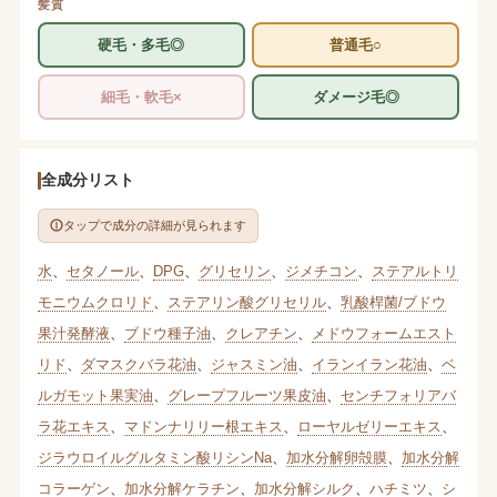
髪質
硬毛・多毛◎
普通毛○
細毛・軟毛×
ダメージ毛◎
全成分リスト
タップで成分の詳細が見られます
水
、
セタノール
、
DPG
、
グリセリン
、
ジメチコン
、
ステアルトリ
モニウムクロリド
、
ステアリン酸グリセリル
、
乳酸桿菌/ブドウ
果汁発酵液
、
ブドウ種子油
、
クレアチン
、
メドウフォームエスト
リド
、
ダマスクバラ花油
、
ジャスミン油
、
イランイラン花油
、
ベ
ルガモット果実油
、
グレープフルーツ果皮油
、
センチフォリアバ
ラ花エキス
、
マドンナリリー根エキス
、
ローヤルゼリーエキス
、
ジラウロイルグルタミン酸リシンNa
、
加水分解卵殻膜
、
加水分解
コラーゲン
、
加水分解ケラチン
、
加水分解シルク
、
ハチミツ
、
シ