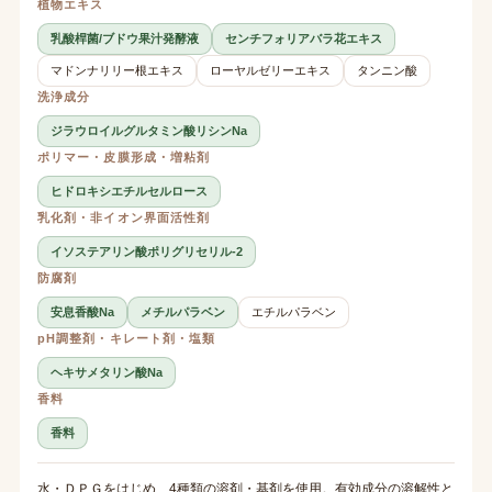
植物エキス
乳酸桿菌/ブドウ果汁発酵液
センチフォリアバラ花エキス
マドンナリリー根エキス
ローヤルゼリーエキス
タンニン酸
洗浄成分
ジラウロイルグルタミン酸リシンNa
ポリマー・皮膜形成・増粘剤
ヒドロキシエチルセルロース
乳化剤・非イオン界面活性剤
イソステアリン酸ポリグリセリル-2
防腐剤
安息香酸Na
メチルパラベン
エチルパラベン
pH調整剤・キレート剤・塩類
ヘキサメタリン酸Na
香料
香料
水・ＤＰＧをはじめ、4種類の溶剤・基剤を使用。有効成分の溶解性と