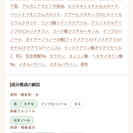
ア脂
、
アルガニアスピノサ核油
、
ヒドロキシエチルセルロース
、
ベヘントリモニウムクロリド
、
グアーヒドロキシプロピルトリモ
ニウムクロリド
、
リンゴ酸ジイソステアリル
、
アミノエチルアミ
ノプロピルジメチコン
、
コハク酸ジエチルヘキシル
、
イソプロパ
ノール
、
ダイマージリノール酸(フィトステリル/イソステアリル/
セチル/ステアリル/ベヘニル)
、
イソステアリン酸ポリグリセリル-
2
、
BG
、
安息香酸Na
、
ゼラチン
、
タンニン酸
、
ヘキサメタリン酸
Na
、
メチルパラベン
、
エチルパラベン
、
香料
成分構成の解説
溶剤・噴射剤・水
水
ＤＰＧ
イソプロパノール
ＢＧ
高級アルコール
セタノール
保湿・補修成分