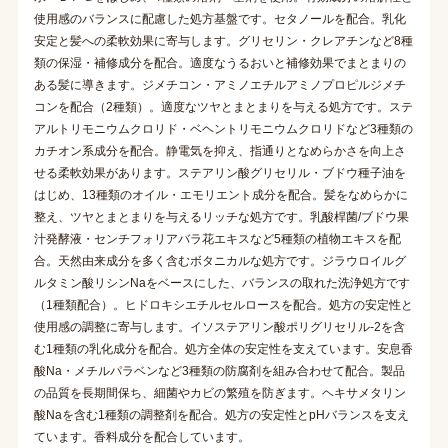
使用感のバランスに配慮した処方基盤です。セタノールを配合。乳化
安定と髪への柔軟効果に寄与します。グリセリン・クレアチンなど8種
類の保湿・補修成分を配合。適度なうるおいと補修効果でまとまりの
ある髪に導きます。ジメチコン・アミノエチルアミノプロピルジメチ
コンを配合（2種類）。適度なツヤとまとまりを与える処方です。ステ
アルトリモニウムクロリド・ベヘントリモニウムクロリドなど3種類の
カチオン系成分を配合。静電気を抑え、指通りとなめらかさを向上さ
せる柔軟効果があります。ステアリン酸グリセリル・ブドウ種子油を
はじめ、13種類のオイル・エモリエント成分を配合。髪をなめらかに
整え、ツヤとまとまりを与えるリッチな処方です。乳酸桿菌/ブドウ果
汁発酵液・センチフォリアバラ花エキスなど5種類の植物エキスを配
合。天然由来成分を多く含むボタニカルな処方です。ジラウロイルグ
ルタミン酸リシンNaをベースにした、バランスの取れた洗浄処方です
（1種類配合）。ヒドロキシエチルセルロースを配合。処方の安定性と
使用感の調整に寄与します。イソステアリン酸ポリグリセリル-2を含
む1種類の乳化成分を配合。処方全体の安定性を支えています。安息香
酸Na・メチルパラベンなど3種類の防腐剤を組み合わせて配合。製品
の品質を長期間保ち、細菌やカビの繁殖を防ぎます。ヘキサメタリン
酸Naを含む1種類の調整剤を配合。処方の安定性とpHバランスを支え
ています。香料成分を配合しています。