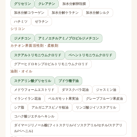
グリセリン
クレアチン
加水分解卵殻膜
加水分解コラーゲン
加水分解ケラチン
加水分解シルク
ハチミツ
ゼラチン
シリコン
ジメチコン
アミノエチルアミノプロピルジメチコン
カチオン界面活性剤・柔軟剤
ステアルトリモニウムクロリド
ベヘントリモニウムクロリド
グアーヒドロキシプロピルトリモニウムクロリド
油剤・オイル
ステアリン酸グリセリル
ブドウ種子油
メドウフォームエストリド
ダマスクバラ花油
ジャスミン油
イランイラン花油
ベルガモット果実油
グレープフルーツ果皮油
シア脂
アルガニアスピノサ核油
リンゴ酸ジイソステアリル
コハク酸ジエチルヘキシル
ダイマージリノール酸(フィトステリル/イソステアリル/セチル/ステアリ
ル/ベヘニル)