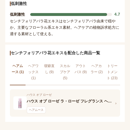
低刺激性
4.7
低刺激性
センチフォリアバラ花エキスはセンチフォリアバラ由来で穏や
か。主要なフローラル系エキス素材。ヘアケアの植物訴求処方に
適する素材として使える。
センチフォリアバラ花エキスを配合した商品一覧
ヘアム
ヘアワ
寝癖直
スカル
アウト
ヘアカ
トリー
ース (1)
ックス
し (9)
プケア
バス (9)
ラー (2)
トメン
(1)
(5)
ト (23)
ハウス オブ ローゼ
ハウス オブ ローゼ ラ・ローゼ フレグランス ヘアフォーム
›
ヘアムース