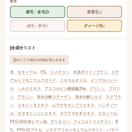
髪質
硬毛・多毛◎
普通毛△
細毛・軟毛×
ダメージ毛○
全成分リスト
タップで成分の詳細が見られます
水
、
セタノール
、
PG
、
ジメチコン
、
水添ポリイソブテン
、
ステ
アルトリモニウムクロリド
、
ミネラルオイル
、
イソプロパノー
ル
、
シルクエキス
、
アスコルビン酸硫酸2Na
、
グリシン
、
プロリ
ン
、
アラニン
、
加水分解コラーゲン
、
加水分解シルク
、
スクワラ
ン
、
ユキノシタエキス
、
ムラサキセンブリエキス
、
パンテノー
ル
、
オタネニンジンエキス
、
カワラヨモギエキス
、
エタノール
、
PEG-60水添ヒマシ油
、
グリセリン
、
フェニルトリメチコン
、
B
G
、
PPG-52ブチル
、
ジステアリルジモニウムクロリド
、
パラベ