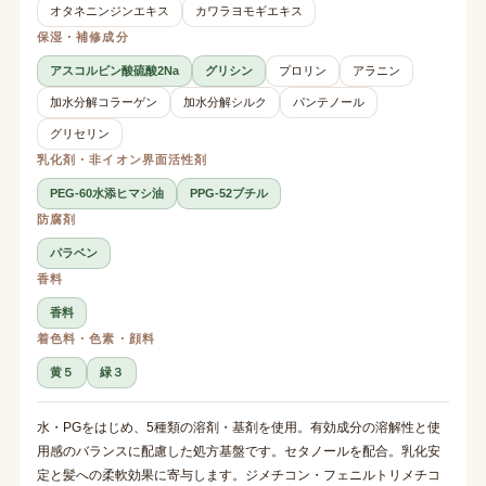
オタネニンジンエキス
カワラヨモギエキス
保湿・補修成分
アスコルビン酸硫酸2Na
グリシン
プロリン
アラニン
加水分解コラーゲン
加水分解シルク
パンテノール
グリセリン
乳化剤・非イオン界面活性剤
PEG-60水添ヒマシ油
PPG-52ブチル
防腐剤
パラベン
香料
香料
着色料・色素・顔料
黄５
緑３
水・PGをはじめ、5種類の溶剤・基剤を使用。有効成分の溶解性と使
用感のバランスに配慮した処方基盤です。セタノールを配合。乳化安
定と髪への柔軟効果に寄与します。ジメチコン・フェニルトリメチコ