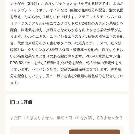
ンを配合（2種類）。適度なツヤとまとまりを与える処方です。水添ポ
リイソブテン・ミネラルオイルなど3種類の油剤成分を配合。髪の表面
を整え、なめらかな手触りに仕上げます。ステアルトリモニウムクロ
リド・ジステアリルジモニウムクロリドなど2種類のカチオン系成分を
配合。静電気を抑え、指通りとなめらかさを向上させる柔軟効果があ
ります。シルクエキス・ユキノシタエキスなど5種類の植物エキスを配
合。天然由来成分を多く含むボタニカルな処方です。アスコルビン酸
硫酸2Na・グリシンなど8種類の保湿・補修成分を配合。適度なうるお
いと補修効果でまとまりのある髪に導きます。PEG-60水添ヒマシ油・
PPG-52ブチルを含む2種類の乳化成分を配合。処方全体の安定性を支
えています。パラベンを配合。製品の品質保持に寄与します。香料成
分を配合しています。黄５・緑３を含む2種類の着色成分を配合してい
ます。
口コミ評価
まだ口コミはありません。最初の口コミを投稿してみませんか？