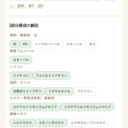
ン
、
香料
、
黄5
、
緑3
成分構成の解説
溶剤・噴射剤・水
水
PG
イソプロパノール
エタノール
ＢＧ
高級アルコール
セタノール
シリコン
ジメチコン
フェニルトリメチコン
油剤・オイル
水添ポリイソブテン
ミネラルオイル
スクワラン
カチオン界面活性剤・柔軟剤
ステアルトリモニウムクロリド
ジステアリルジモニウムクロリド
植物エキス
シルクエキス
ユキノシタエキス
ムラサキセンブリエキス