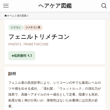
ヘアケア図鑑
ホーム
成分図鑑
シリコン
ジメチコン系
フェニルトリメチコン
PHENYL TRIMETHICONE
低刺激性 4.3
説明
フェニル基の高屈折率により、シリコーンの中でも最高レベルの
ツヤ感を出せる成分。「濡れ髪」「ウェットルック」の演出力が
抜群で、高級ヘアオイルのキー成分として定番。指通りも良好。
粘度が低く伸びが良いが、揮発性はないため蓄積には注意が必
要。