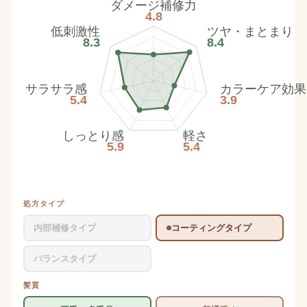
ダメージ補修力
4.8
低刺激性
ツヤ・まとまり
8.3
8.4
サラサラ感
カラーケア効果
5.4
3.9
しっとり感
軽さ
5.9
5.4
処方タイプ
内部補修タイプ
コーティングタイプ
バランスタイプ
髪質