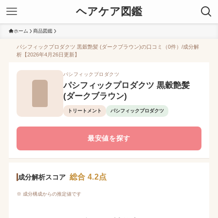
ヘアケア図鑑
ホーム
商品図鑑
パシフィックプロダクツ 黒穀艶髪 (ダークブラウン)の口コミ（0件）/成分解
析【2026年4月26日更新】
パシフィックプロダクツ
パシフィックプロダクツ 黒穀艶髪
(ダークブラウン)
トリートメント
パシフィックプロダクツ
最安値を探す
総合 4.2点
成分解析スコア
※ 成分構成からの推定値です