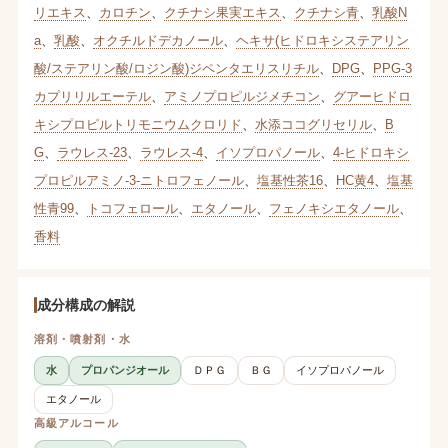
リエキス
、
カロチン
、
クチナシ果実エキス
、
クチナシ青
、
乳酸N
a
、
乳酸
、
オクチルドデカノール
、
ヘキサ(ヒドロキシステアリン
酸/ステアリン酸/ロジン酸)ジペンタエリスリチル
、
DPG
、
PPG-3
カプリリルエーテル
、
アミノプロピルジメチコン
、
グアーヒドロ
キシプロピルトリモニウムクロリド
、
水添ココグリセリル
、
B
G
、
ラウレス-23
、
ラウレス-4
、
イソプロパノール
、
4-ヒドロキシ
プロピルアミノ-3-ニトロフェノール
、
塩基性茶16
、
HC黄4
、
塩基
性青99
、
トコフェロール
、
エタノール
、
フェノキシエタノール
、
香料
成分構成の解説
溶剤・噴射剤・水
水
プロパンジオール
ＤＰＧ
ＢＧ
イソプロパノール
エタノール
高級アルコール