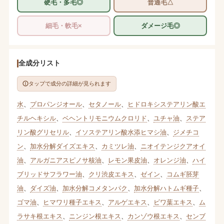
硬毛・多毛◎
普通毛△
細毛・軟毛×
ダメージ毛◎
全成分リスト
タップで成分の詳細が見られます
水
、
プロパンジオール
、
セタノール
、
ヒドロキシステアリン酸エ
チルヘキシル
、
ベヘントリモニウムクロリド
、
ユチャ油
、
ステア
リン酸グリセリル
、
イソステアリン酸水添ヒマシ油
、
ジメチコ
ン
、
加水分解ダイズエキス
、
カミツレ油
、
ニオイテンジクアオイ
油
、
アルガニアスピノサ核油
、
レモン果皮油
、
オレンジ油
、
ハイ
ブリッドサフラワー油
、
クリ渋皮エキス
、
ゼイン
、
コムギ胚芽
油
、
ダイズ油
、
加水分解コメタンパク
、
加水分解ハトムギ種子
、
ゴマ油
、
ヒマワリ種子エキス
、
アルゲエキス
、
ビワ葉エキス
、
ム
ラサキ根エキス
、
ニンジン根エキス
、
カンゾウ根エキス
、
センブ