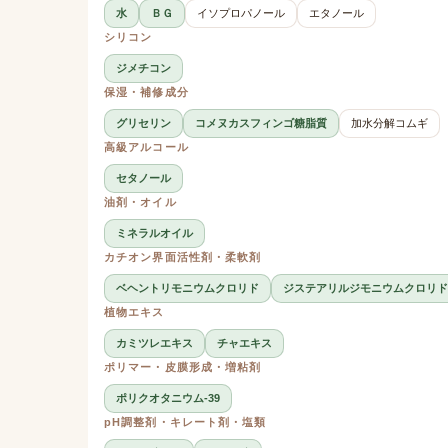
水
ＢＧ
イソプロパノール
エタノール
シリコン
ジメチコン
保湿・補修成分
グリセリン
コメヌカスフィンゴ糖脂質
加水分解コムギ
高級アルコール
セタノール
油剤・オイル
ミネラルオイル
カチオン界面活性剤・柔軟剤
ベヘントリモニウムクロリド
ジステアリルジモニウムクロリド
植物エキス
カミツレエキス
チャエキス
ポリマー・皮膜形成・増粘剤
ポリクオタニウム-39
pH調整剤・キレート剤・塩類