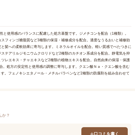
性と使用感のバランスに配慮した処方基盤です。ジメチコンを配合（1種類）。
カスフィンゴ糖脂質など3種類の保湿・補修成分を配合。適度なうるおいと補修効
定と髪への柔軟効果に寄与します。ミネラルオイルを配合。軽い質感でべたつきに
ジステアリルジモニウムクロリドなど2種類のカチオン系成分を配合。静電気を抑
ミツレエキス・チャエキスなど2種類の植物エキスを配合。自然由来の保湿・保護
配合。処方の安定性と使用感の調整に寄与します。クエン酸Ｎａ・クエン酸を含む
ます。フェノキシエタノール・メチルパラベンなど2種類の防腐剤を組み合わせて
。
んか？
口コミを書く