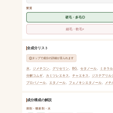
髪質
硬毛・多毛◎
細毛・軟毛×
全成分リスト
タップで成分の詳細が見られます
水
、
ジメチコン
、
グリセリン
、
BG
、
セタノール
、
ミネラル
分解コムギ
、
カミツレエキス
、
チャエキス
、
ジステアリル
プロパノール
、
エタノール
、
フェノキシエタノール
、
メチ
成分構成の解説
溶剤・噴射剤・水