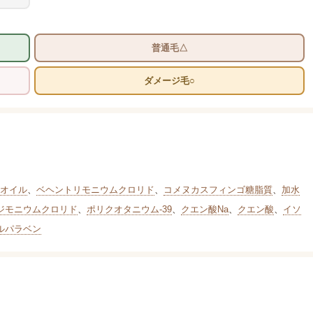
普通毛△
ダメージ毛○
オイル
、
ベヘントリモニウムクロリド
、
コメヌカスフィンゴ糖脂質
、
加水
ジモニウムクロリド
、
ポリクオタニウム-39
、
クエン酸Na
、
クエン酸
、
イソ
ルパラベン