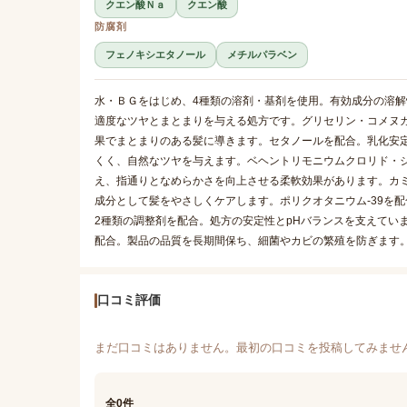
クエン酸Ｎａ
クエン酸
防腐剤
フェノキシエタノール
メチルパラベン
水・ＢＧをはじめ、4種類の溶剤・基剤を使用。有効成分の溶解
適度なツヤとまとまりを与える処方です。グリセリン・コメヌ
果でまとまりのある髪に導きます。セタノールを配合。乳化安
くく、自然なツヤを与えます。ベヘントリモニウムクロリド・
え、指通りとなめらかさを向上させる柔軟効果があります。カ
成分として髪をやさしくケアします。ポリクオタニウム-39を
2種類の調整剤を配合。処方の安定性とpHバランスを支えてい
配合。製品の品質を長期間保ち、細菌やカビの繁殖を防ぎます
口コミ評価
まだ口コミはありません。最初の口コミを投稿してみませ
全0件