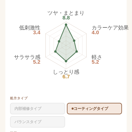
ツヤ・まとまり
8.8
低刺激性
カラーケア効果
3.4
4.0
サラサラ感
軽さ
5.2
5.2
しっとり感
6.7
処方タイプ
内部補修タイプ
コーティングタイプ
バランスタイプ