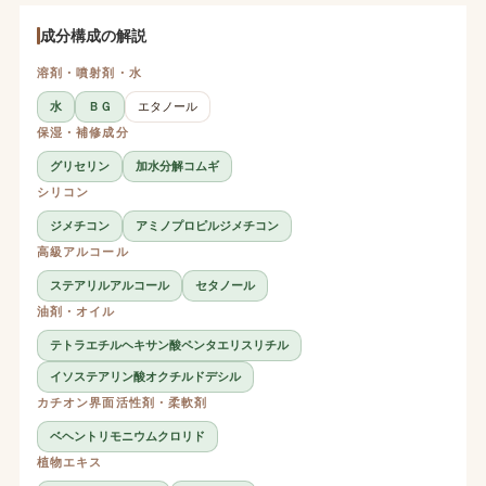
成分構成の解説
溶剤・噴射剤・水
水
ＢＧ
エタノール
保湿・補修成分
グリセリン
加水分解コムギ
シリコン
ジメチコン
アミノプロピルジメチコン
高級アルコール
ステアリルアルコール
セタノール
油剤・オイル
テトラエチルヘキサン酸ペンタエリスリチル
イソステアリン酸オクチルドデシル
カチオン界面活性剤・柔軟剤
ベヘントリモニウムクロリド
植物エキス