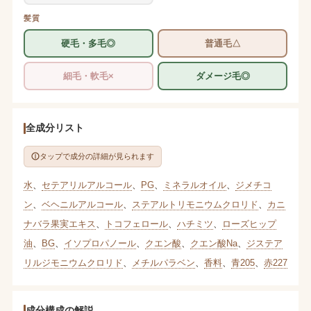
髪質
硬毛・多毛◎
普通毛△
細毛・軟毛×
ダメージ毛◎
全成分リスト
タップで成分の詳細が見られます
水
、
セテアリルアルコール
、
PG
、
ミネラルオイル
、
ジメチコ
ン
、
ベヘニルアルコール
、
ステアルトリモニウムクロリド
、
カニ
ナバラ果実エキス
、
トコフェロール
、
ハチミツ
、
ローズヒップ
油
、
BG
、
イソプロパノール
、
クエン酸
、
クエン酸Na
、
ジステア
リルジモニウムクロリド
、
メチルパラベン
、
香料
、
青205
、
赤227
成分構成の解説