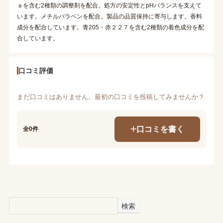
ａを含む2種類の調整剤を配合。処方の安定性とpHバランスを支えて
います。メチルパラベンを配合。製品の品質保持に寄与します。香料
成分を配合しています。青205・赤２２７を含む2種類の着色成分を配
合しています。
口コミ評価
まだ口コミはありません。最初の口コミを投稿してみませんか？
口コミを書く
全0件
検索