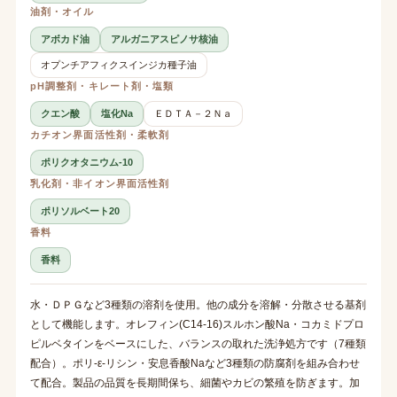
油剤・オイル
アボカド油
アルガニアスピノサ核油
オプンチアフィクスインジカ種子油
pH調整剤・キレート剤・塩類
クエン酸
塩化Na
ＥＤＴＡ－２Ｎａ
カチオン界面活性剤・柔軟剤
ポリクオタニウム-10
乳化剤・非イオン界面活性剤
ポリソルベート20
香料
香料
水・ＤＰＧなど3種類の溶剤を使用。他の成分を溶解・分散させる基剤
として機能します。オレフィン(C14-16)スルホン酸Na・コカミドプロ
ピルベタインをベースにした、バランスの取れた洗浄処方です（7種類
配合）。ポリ-ε-リシン・安息香酸Naなど3種類の防腐剤を組み合わせ
て配合。製品の品質を長期間保ち、細菌やカビの繁殖を防ぎます。加