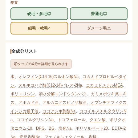
髪質
硬毛・多毛◎
普通毛◎
細毛・軟毛○
ダメージ毛△
全成分リスト
タップで成分の詳細が見られます
水
、
オレフィン(C14-16)スルホン酸Na
、
コカミドプロピルベタイ
ン
、
スルホコハク酸(C12-14)パレス-2Na
、
コカミドメチルMEA
、
ポリ-ε-リシン
、
加水分解エンドウタンパク
、
カミメボウキ葉エキ
ス
、
アボカド油
、
アルガニアスピノサ核油
、
オプンチアフィクス
インジカ種子油
、
ココアンホ酢酸Na
、
ココイルメチルタウリンN
a
、
ココイルグリシンNa
、
トコフェロール
、
クエン酸
、
ポリクオ
タニウム-10
、
DPG
、
BG
、
塩化Na
、
ポリソルベート20
、
EDTA-2
Na
、
安息香酸Na
、
フェノキシエタノール
、
香料