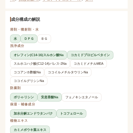
成分構成の解説
溶剤・噴射剤・水
水
ＤＰＧ
ＢＧ
洗浄成分
オレフィン(C14-16)スルホン酸Na
コカミドプロピルベタイン
スルホコハク酸(C12-14)パレス-2Na
コカミドメチルMEA
ココアンホ酢酸Na
ココイルメチルタウリンNa
ココイルグリシンNa
防腐剤
ポリ-ε-リシン
安息香酸Na
フェノキシエタノール
保湿・補修成分
加水分解エンドウタンパク
トコフェロール
植物エキス
カミメボウキ葉エキス