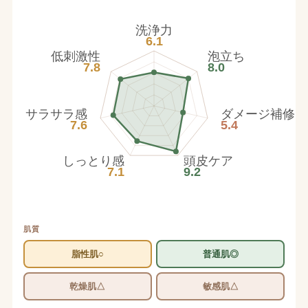
洗浄力
6.1
低刺激性
泡立ち
7.8
8.0
サラサラ感
ダメージ補修
7.6
5.4
しっとり感
頭皮ケア
7.1
9.2
肌質
脂性肌○
普通肌◎
乾燥肌△
敏感肌△