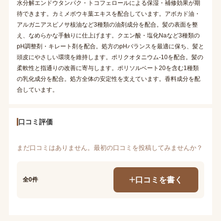
水分解エンドウタンパク・トコフェロールによる保湿・補修効果が期
待できます。カミメボウキ葉エキスを配合しています。アボカド油・
アルガニアスピノサ核油など3種類の油剤成分を配合。髪の表面を整
え、なめらかな手触りに仕上げます。クエン酸・塩化Naなど3種類の
pH調整剤・キレート剤を配合。処方のpHバランスを最適に保ち、髪と
頭皮にやさしい環境を維持します。ポリクオタニウム-10を配合。髪の
柔軟性と指通りの改善に寄与します。ポリソルベート20を含む1種類
の乳化成分を配合。処方全体の安定性を支えています。香料成分を配
合しています。
口コミ評価
まだ口コミはありません。最初の口コミを投稿してみませんか？
口コミを書く
全0件