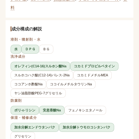
料
成分構成の解説
溶剤・噴射剤・水
水
ＤＰＧ
ＢＧ
洗浄成分
オレフィン(C14-16)スルホン酸Na
コカミドプロピルベタイン
スルホコハク酸(C12-14)パレス-2Na
コカミドメチルMEA
ココアンホ酢酸Na
ココイルメチルタウリンNa
ヤシ油脂肪酸PEG-7グリセリル
防腐剤
ポリ-ε-リシン
安息香酸Na
フェノキシエタノール
保湿・補修成分
加水分解エンドウタンパク
加水分解トウモロコシタンパク
グリセリン