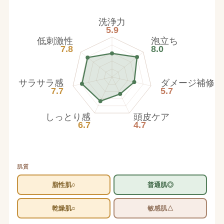
洗浄力
5.9
低刺激性
泡立ち
7.8
8.0
サラサラ感
ダメージ補修
7.7
5.7
しっとり感
頭皮ケア
6.7
4.7
肌質
脂性肌○
普通肌◎
乾燥肌○
敏感肌△