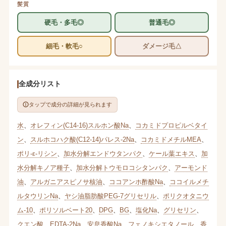
髪質
硬毛・多毛◎
普通毛◎
細毛・軟毛○
ダメージ毛△
全成分リスト
タップで成分の詳細が見られます
水
、
オレフィン(C14-16)スルホン酸Na
、
コカミドプロピルベタイ
ン
、
スルホコハク酸(C12-14)パレス-2Na
、
コカミドメチルMEA
、
ポリ-ε-リシン
、
加水分解エンドウタンパク
、
ケール葉エキス
、
加
水分解キノア種子
、
加水分解トウモロコシタンパク
、
アーモンド
油
、
アルガニアスピノサ核油
、
ココアンホ酢酸Na
、
ココイルメチ
ルタウリンNa
、
ヤシ油脂肪酸PEG-7グリセリル
、
ポリクオタニウ
ム-10
、
ポリソルベート20
、
DPG
、
BG
、
塩化Na
、
グリセリン
、
クエン酸
、
EDTA-2Na
、
安息香酸Na
、
フェノキシエタノール
、
香