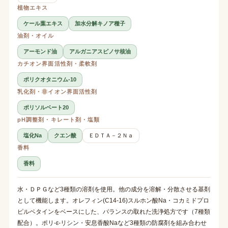
植物エキス
ケール葉エキス
加水分解キノア種子
油剤・オイル
アーモンド油
アルガニアスピノサ核油
カチオン界面活性剤・柔軟剤
ポリクオタニウム-10
乳化剤・非イオン界面活性剤
ポリソルベート20
pH調整剤・キレート剤・塩類
塩化Na
クエン酸
ＥＤＴＡ－２Ｎａ
香料
香料
水・ＤＰＧなど3種類の溶剤を使用。他の成分を溶解・分散させる基剤
として機能します。オレフィン(C14-16)スルホン酸Na・コカミドプロ
ピルベタインをベースにした、バランスの取れた洗浄処方です（7種類
配合）。ポリ-ε-リシン・安息香酸Naなど3種類の防腐剤を組み合わせ