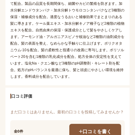
て配合。製品の品質を長期間保ち、細菌やカビの繁殖を防ぎます。加
水分解エンドウタンパク・加水分解トウモロコシタンパクなど3種類の
保湿・補修成分を配合。適度なうるおいと補修効果でまとまりのある
髪に導きます。ケール葉エキス・加水分解キノア種子など2種類の植物
エキスを配合。自然由来の保湿・保護成分として髪をやさしくケアし
ます。アーモンド油・アルガニアスピノサ核油など2種類の油剤成分を
配合。髪の表面を整え、なめらかな手触りに仕上げます。ポリクオタ
ニウム-10を配合。髪の柔軟性と指通りの改善に寄与します。ポリソル
ベート20を含む1種類の乳化成分を配合。処方全体の安定性を支えて
います。塩化Na・クエン酸など3種類のpH調整剤・キレート剤を配
合。処方のpHバランスを最適に保ち、髪と頭皮にやさしい環境を維持
します。香料成分を配合しています。
口コミ評価
まだ口コミはありません。最初の口コミを投稿してみませんか？
口コミを書く
全0件