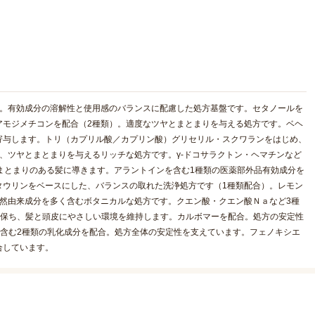
用。有効成分の溶解性と使用感のバランスに配慮した処方基盤です。セタノールを
アモジメチコンを配合（2種類）。適度なツヤとまとまりを与える処方です。ベヘ
寄与します。トリ（カプリル酸／カプリン酸）グリセリル・スクワランをはじめ、
、ツヤとまとまりを与えるリッチな処方です。γ-ドコサラクトン・ヘマチンなど
まとまりのある髪に導きます。アラントインを含む1種類の医薬部外品有効成分を
タウリンをベースにした、バランスの取れた洗浄処方です（1種類配合）。レモン
然由来成分を多く含むボタニカルな処方です。クエン酸・クエン酸Ｎａなど3種
に保ち、髪と頭皮にやさしい環境を維持します。カルボマーを配合。処方の安定性
0を含む2種類の乳化成分を配合。処方全体の安定性を支えています。フェノキシエ
合しています。