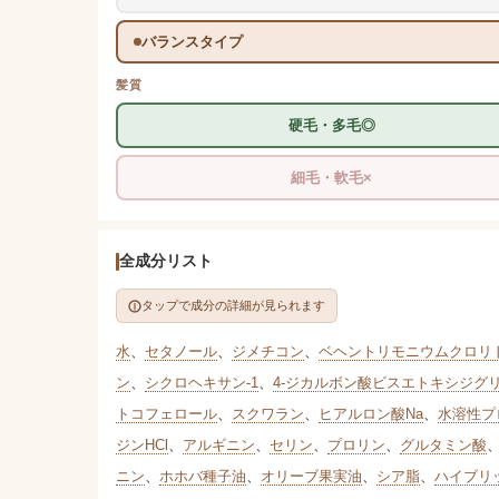
バランスタイプ
髪質
硬毛・多毛◎
細毛・軟毛×
全成分リスト
タップで成分の詳細が見られます
水
、
セタノール
、
ジメチコン
、
ベヘントリモニウムクロリ
ン
、
シクロヘキサン-1
、
4-ジカルボン酸ビスエトキシジグ
トコフェロール
、
スクワラン
、
ヒアルロン酸Na
、
水溶性プ
ジンHCl
、
アルギニン
、
セリン
、
プロリン
、
グルタミン酸
ニン
、
ホホバ種子油
、
オリーブ果実油
、
シア脂
、
ハイブリ