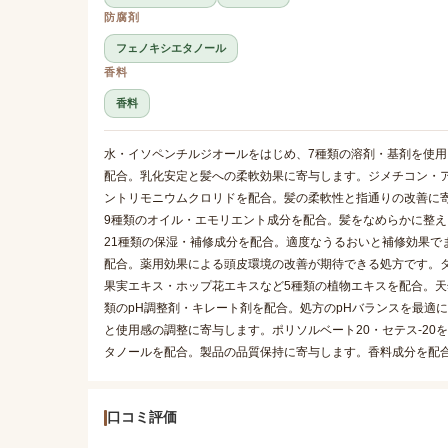
防腐剤
フェノキシエタノール
香料
香料
水・イソペンチルジオールをはじめ、7種類の溶剤・基剤を使
配合。乳化安定と髪への柔軟効果に寄与します。ジメチコン・
ントリモニウムクロリドを配合。髪の柔軟性と指通りの改善に
9種類のオイル・エモリエント成分を配合。髪をなめらかに整え
21種類の保湿・補修成分を配合。適度なうるおいと補修効果で
配合。薬用効果による頭皮環境の改善が期待できる処方です。
果実エキス・ホップ花エキスなど5種類の植物エキスを配合。天
類のpH調整剤・キレート剤を配合。処方のpHバランスを最適
と使用感の調整に寄与します。ポリソルベート20・セテス-2
タノールを配合。製品の品質保持に寄与します。香料成分を配
口コミ評価