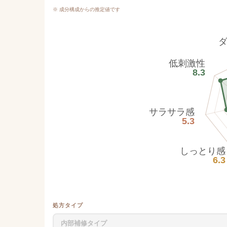
※ 成分構成からの推定値です
低刺激性
8.3
サラサラ感
5.3
しっとり感
6.3
処方タイプ
内部補修タイプ