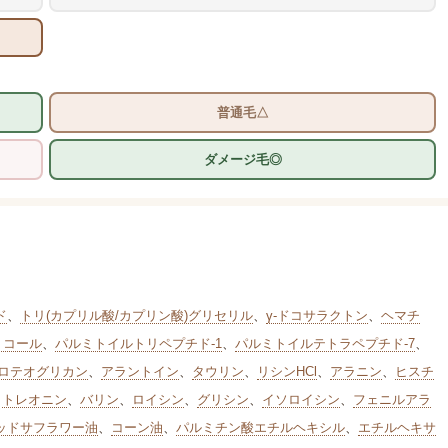
普通毛△
ダメージ毛◎
ド
、
トリ(カプリル酸/カプリン酸)グリセリル
、
γ-ドコサラクトン
、
ヘマチ
リコール
、
パルミトイルトリペプチド-1
、
パルミトイルテトラペプチド-7
、
ロテオグリカン
、
アラントイン
、
タウリン
、
リシンHCl
、
アラニン
、
ヒスチ
、
トレオニン
、
バリン
、
ロイシン
、
グリシン
、
イソロイシン
、
フェニルアラ
ッドサフラワー油
、
コーン油
、
パルミチン酸エチルヘキシル
、
エチルヘキサ