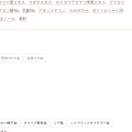
マリー葉エキス
、
スギナエキス
、
セイヨウアカマツ球果エキス
、
グリセリ
クエン酸Na
、
乳酸Na
、
アモジメチコン
、
カルボマー
、
ポリソルベート20
、
タノール
、
香料
ソプロパノール
エタノール
ホホバ種子油
オリーブ果実油
シア脂
ハイブリッドサフラワー油
セチル