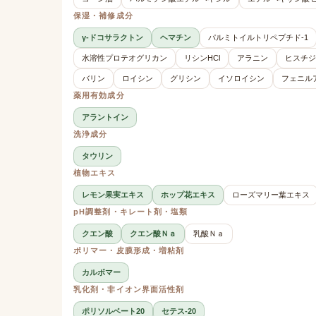
保湿・補修成分
γ-ドコサラクトン
ヘマチン
パルミトイルトリペプチド-1
水溶性プロテオグリカン
リシンHCl
アラニン
ヒスチジ
バリン
ロイシン
グリシン
イソロイシン
フェニル
薬用有効成分
アラントイン
洗浄成分
タウリン
植物エキス
レモン果実エキス
ホップ花エキス
ローズマリー葉エキス
pH調整剤・キレート剤・塩類
クエン酸
クエン酸Ｎａ
乳酸Ｎａ
ポリマー・皮膜形成・増粘剤
カルボマー
乳化剤・非イオン界面活性剤
ポリソルベート20
セテス-20