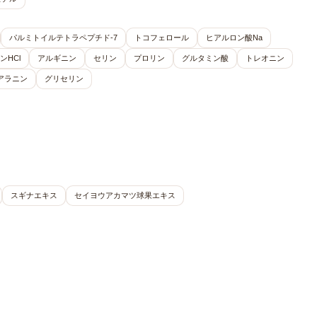
パルミトイルテトラペプチド-7
トコフェロール
ヒアルロン酸Na
ンHCl
アルギニン
セリン
プロリン
グルタミン酸
トレオニン
アラニン
グリセリン
スギナエキス
セイヨウアカマツ球果エキス