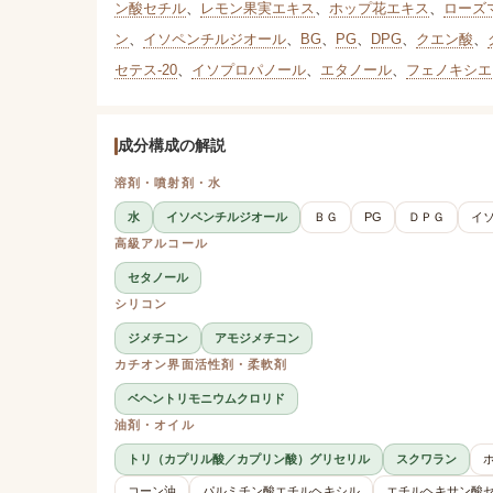
ン酸セチル
、
レモン果実エキス
、
ホップ花エキス
、
ローズ
ン
、
イソペンチルジオール
、
BG
、
PG
、
DPG
、
クエン酸
、
セテス-20
、
イソプロパノール
、
エタノール
、
フェノキシエ
成分構成の解説
溶剤・噴射剤・水
水
イソペンチルジオール
ＢＧ
PG
ＤＰＧ
イ
高級アルコール
セタノール
シリコン
ジメチコン
アモジメチコン
カチオン界面活性剤・柔軟剤
ベヘントリモニウムクロリド
油剤・オイル
トリ（カプリル酸／カプリン酸）グリセリル
スクワラン
コーン油
パルミチン酸エチルヘキシル
エチルヘキサン酸