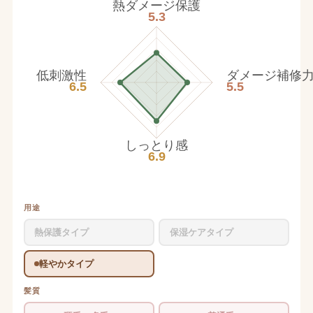
熱ダメージ保護
5.3
低刺激性
ダメージ補修
6.5
5.5
しっとり感
6.9
用途
熱保護タイプ
保湿ケアタイプ
軽やかタイプ
髪質