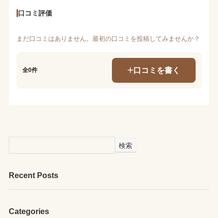
口コミ評価
まだ口コミはありません。最初の口コミを投稿してみませんか？
口コミを書く
全0件
検索
Recent Posts
Categories