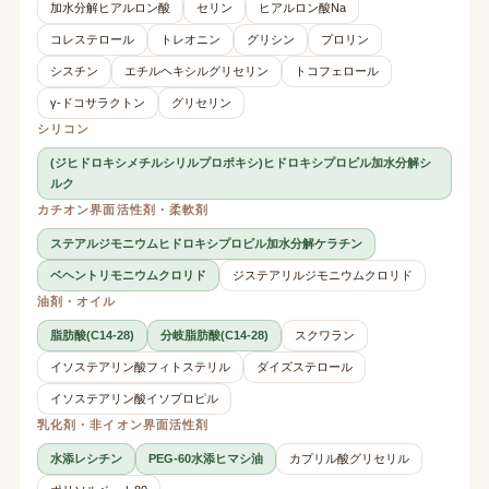
加水分解ヒアルロン酸
セリン
ヒアルロン酸Na
コレステロール
トレオニン
グリシン
プロリン
シスチン
エチルヘキシルグリセリン
トコフェロール
γ-ドコサラクトン
グリセリン
シリコン
(ジヒドロキシメチルシリルプロポキシ)ヒドロキシプロピル加水分解シ
ルク
カチオン界面活性剤・柔軟剤
ステアルジモニウムヒドロキシプロピル加水分解ケラチン
ベヘントリモニウムクロリド
ジステアリルジモニウムクロリド
油剤・オイル
脂肪酸(C14-28)
分岐脂肪酸(C14-28)
スクワラン
イソステアリン酸フィトステリル
ダイズステロール
イソステアリン酸イソプロピル
乳化剤・非イオン界面活性剤
水添レシチン
PEG-60水添ヒマシ油
カプリル酸グリセリル