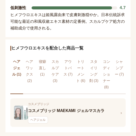
4.7
低刺激性
ヒメフウロエキスは姫風露由来で皮膚刺激穏やか。日本伝統訴求
可能な最近の和風収斂エキス素材の定番例。スカルプケア処方の
補助成分で使用される。
ヒメフウロエキスを配合した商品一覧
ヘア
ヘア
寝癖
スカ
アウ
トリ
スタ
コン
シャ
ジェ
ワッ
直し
ルプ
トバ
ート
イリ
ディ
ンプ
ル (1)
クス
(1)
ケア
ス (7)
メン
ング
ショ
ー (7)
(2)
(3)
ト (6)
剤 (3)
ナー
(8)
コスメブリッジ
コスメブリッジ MAEKAMI ジェルマスカラ
›
ヘアジェル