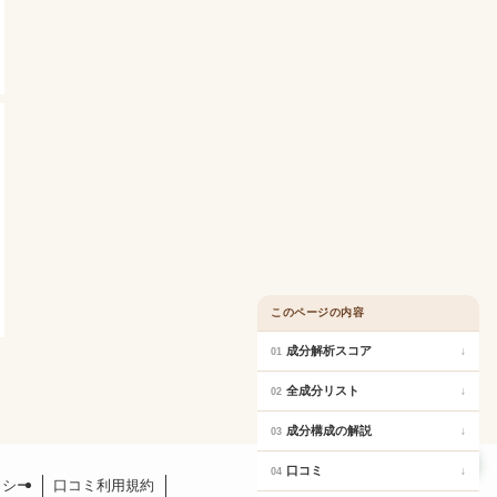
このページの内容
成分解析スコア
↓
01
全成分リスト
↓
02
成分構成の解説
↓
03
口コミ
口コミ
↓
04
リシー
口コミ利用規約