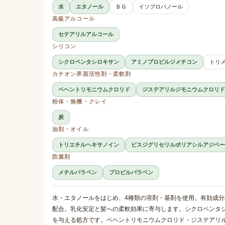
水
エタノール
ＢＧ
イソプロパノール
高級アルコール
セテアリルアルコール
シリコン
シクロペンタシロキサン
アミノプロピルジメチコン
トリ
カチオン界面活性剤・柔軟剤
ベヘントリモニウムクロリド
ジステアリルジモニウムクロリド
粉体・無機・クレイ
炭
油剤・オイル
トリエチルヘキサノイン
ビスジグリセリルポリアシルアジペー
防腐剤
メチルパラベン
プロピルパラベン
水・エタノールをはじめ、4種類の溶剤・基剤を使用。有効成
配合。乳化安定と髪への柔軟効果に寄与します。シクロペンタ
を与える処方です。ベヘントリモニウムクロリド・ジステアリ