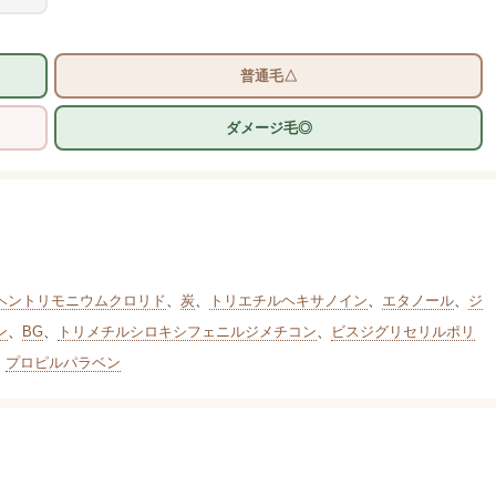
普通毛△
ダメージ毛◎
ヘントリモニウムクロリド
、
炭
、
トリエチルヘキサノイン
、
エタノール
、
ジ
ン
、
BG
、
トリメチルシロキシフェニルジメチコン
、
ビスジグリセリルポリ
、
プロピルパラベン