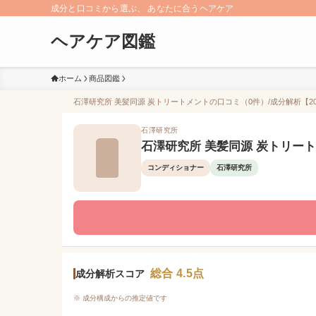
成分と口コミから選ぶ、 あなたに合うヘアケア
ヘアケア図鑑
ホーム
商品図鑑
石澤研究所 美髪同源 炭トリートメントの口コミ（0件）/成分解析【20
石澤研究所
石澤研究所 美髪同源 炭トリー
コンディショナー
石澤研究所
総合 4.5点
成分解析スコア
※ 成分構成からの推定値です