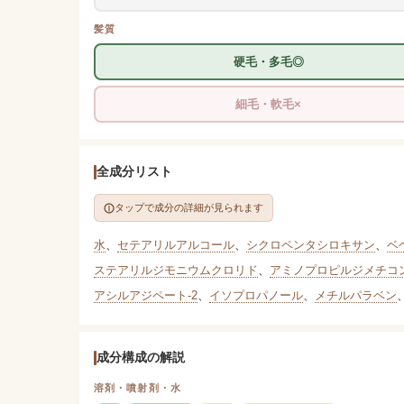
髪質
硬毛・多毛◎
細毛・軟毛×
全成分リスト
タップで成分の詳細が見られます
水
、
セテアリルアルコール
、
シクロペンタシロキサン
、
ベ
ステアリルジモニウムクロリド
、
アミノプロピルジメチコ
アシルアジペート-2
、
イソプロパノール
、
メチルパラベン
成分構成の解説
溶剤・噴射剤・水