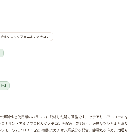
メチルシロキシフェニルジメチコン
ト-2
分の溶解性と使用感のバランスに配慮した処方基盤です。セテアリルアルコールを
シロキサン・アミノプロピルジメチコンを配合（3種類）。適度なツヤとまとまり
ルジモニウムクロリドなど2種類のカチオン系成分を配合。静電気を抑え、指通り