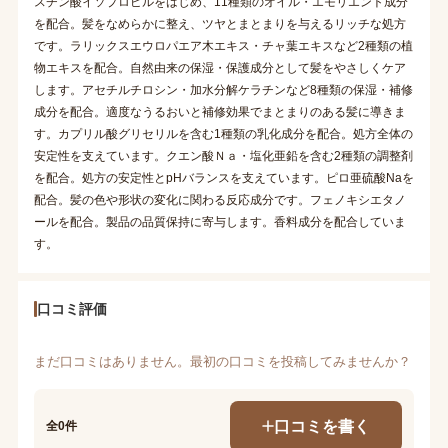
スチン酸イソプロピルをはじめ、11種類のオイル・エモリエント成分
を配合。髪をなめらかに整え、ツヤとまとまりを与えるリッチな処方
です。ラリックスエウロパエア木エキス・チャ葉エキスなど2種類の植
物エキスを配合。自然由来の保湿・保護成分として髪をやさしくケア
します。アセチルチロシン・加水分解ケラチンなど8種類の保湿・補修
成分を配合。適度なうるおいと補修効果でまとまりのある髪に導きま
す。カプリル酸グリセリルを含む1種類の乳化成分を配合。処方全体の
安定性を支えています。クエン酸Ｎａ・塩化亜鉛を含む2種類の調整剤
を配合。処方の安定性とpHバランスを支えています。ピロ亜硫酸Naを
配合。髪の色や形状の変化に関わる反応成分です。フェノキシエタノ
ールを配合。製品の品質保持に寄与します。香料成分を配合していま
す。
口コミ評価
まだ口コミはありません。最初の口コミを投稿してみませんか？
口コミを書く
全0件