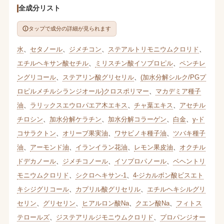
全成分リスト
タップで成分の詳細が見られます
水
、
セタノール
、
ジメチコン
、
ステアルトリモニウムクロリド
、
エチルヘキサン酸セチル
、
ミリスチン酸イソプロピル
、
ペンチレ
ングリコール
、
ステアリン酸グリセリル
、
(加水分解シルク/PGプ
ロピルメチルシランジオール)クロスポリマー
、
マカデミア種子
油
、
ラリックスエウロパエア木エキス
、
チャ葉エキス
、
アセチル
チロシン
、
加水分解ケラチン
、
加水分解コラーゲン
、
白金
、
γ-ド
コサラクトン
、
オリーブ果実油
、
ワサビノキ種子油
、
ツバキ種子
油
、
アーモンド油
、
イランイラン花油
、
レモン果皮油
、
オクチル
ドデカノール
、
ジメチコノール
、
イソプロパノール
、
ベヘントリ
モニウムクロリド
、
シクロヘキサン-1
、
4-ジカルボン酸ビスエト
キシジグリコール
、
カプリル酸グリセリル
、
エチルヘキシルグリ
セリン
、
グリセリン
、
ヒアルロン酸Na
、
クエン酸Na
、
フィトス
テロールズ
、
ジステアリルジモニウムクロリド
、
プロパンジオー