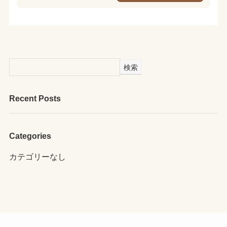
検索
Recent Posts
Categories
カテゴリーなし