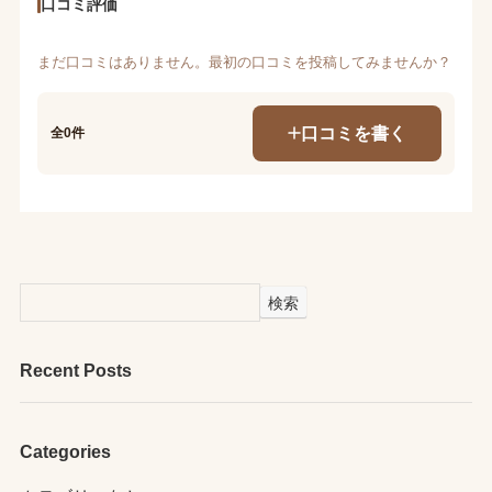
口コミ評価
まだ口コミはありません。最初の口コミを投稿してみませんか？
口コミを書く
全0件
検索
Recent Posts
Categories