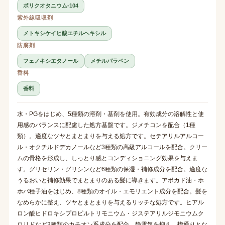
ポリクオタニウム-104
紫外線吸収剤
メトキシケイヒ酸エチルヘキシル
防腐剤
フェノキシエタノール
メチルパラベン
香料
香料
水・PGをはじめ、5種類の溶剤・基剤を使用。有効成分の溶解性と使
用感のバランスに配慮した処方基盤です。ジメチコンを配合（1種
類）。適度なツヤとまとまりを与える処方です。セテアリルアルコー
ル・オクチルドデカノールなど3種類の高級アルコールを配合。クリー
ムの骨格を形成し、しっとり感とコンディショニング効果を与えま
す。グリセリン・グリシンなど6種類の保湿・補修成分を配合。適度な
うるおいと補修効果でまとまりのある髪に導きます。アボカド油・ホ
ホバ種子油をはじめ、8種類のオイル・エモリエント成分を配合。髪を
なめらかに整え、ツヤとまとまりを与えるリッチな処方です。ヒアル
ロン酸ヒドロキシプロピルトリモニウム・ジステアリルジモニウムク
ロリドなど3種類のカチオン系成分を配合。静電気を抑え、指通りとな