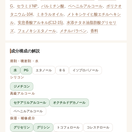
G
、
セラミドNP
、
パルミチン酸
、
ベヘニルアルコール
、
ポリクオ
タニウム-104
、
ミネラルオイル
、
メトキシケイヒ酸エチルヘキシ
ル
、
安息香酸アルキル(C12-15)
、
水添ナタネ油脂肪酸グリセリ
ズ
、
フェノキシエタノール
、
メチルパラベン
、
香料
成分構成の解説
溶剤・噴射剤・水
水
PG
エタノール
ＢＧ
イソプロパノール
シリコン
ジメチコン
高級アルコール
セテアリルアルコール
オクチルドデカノール
ベヘニルアルコール
保湿・補修成分
グリセリン
グリシン
トコフェロール
コレステロール