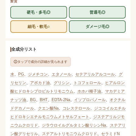
髪質
硬毛・多毛◎
普通毛◎
細毛・軟毛○
ダメージ毛◎
全成分リスト
タップで成分の詳細が見られます
水
、
PG
、
ジメチコン
、
エタノール
、
セテアリルアルコール
、
グ
リセリン
、
アボカド油
、
グリシン
、
トコフェロール
、
ヒアルロン
酸ヒドロキシプロピルトリモニウム
、
ホホバ種子油
、
マカデミア
ナッツ油
、
BG
、
BHT
、
EDTA-2Na
、
イソプロパノール
、
オクチル
ドデカノール
、
クエン酸Na
、
コレステロール
、
ジココイルエチル
ヒドロキシエチルモニウムメトサルフェート
、
ジステアリルジモ
ニウムクロリド
、
ジラウロイルグルタミン酸リシンNa
、
ステアリ
ン酸グリセリル
、
ステアルトリモニウムクロリド
、
セラミドN