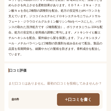
めらかさを向上させる柔軟効果があります。ＥＤＴＡ－２Ｎａ・クエ
ン酸Ｎａを含む2種類の調整剤を配合。処方の安定性とpHバランスを
支えています。ジココイルエチルヒドロキシエチルモニウムメトサル
フェート・ジラウロイルグルタミン酸リシンNaをベースにした、バラ
ンスの取れた洗浄処方です（2種類配合）。ポリクオタニウム-104を配
合。処方の安定性と使用感の調整に寄与します。メトキシケイヒ酸エ
チルヘキシルを配合。紫外線から髪を保護します。フェノキシエタノ
ール・メチルパラベンなど2種類の防腐剤を組み合わせて配合。製品の
品質を長期間保ち、細菌やカビの繁殖を防ぎます。香料成分を配合し
ています。
口コミ評価
まだ口コミはありません。最初の口コミを投稿してみませんか？
口コミを書く
全0件