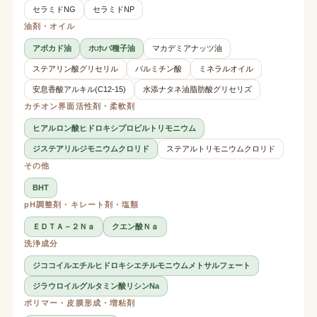
セラミドNG
セラミドNP
油剤・オイル
アボカド油
ホホバ種子油
マカデミアナッツ油
ステアリン酸グリセリル
パルミチン酸
ミネラルオイル
安息香酸アルキル(C12-15)
水添ナタネ油脂肪酸グリセリズ
カチオン界面活性剤・柔軟剤
ヒアルロン酸ヒドロキシプロピルトリモニウム
ジステアリルジモニウムクロリド
ステアルトリモニウムクロリド
その他
BHT
pH調整剤・キレート剤・塩類
ＥＤＴＡ－２Ｎａ
クエン酸Ｎａ
洗浄成分
ジココイルエチルヒドロキシエチルモニウムメトサルフェート
ジラウロイルグルタミン酸リシンNa
ポリマー・皮膜形成・増粘剤