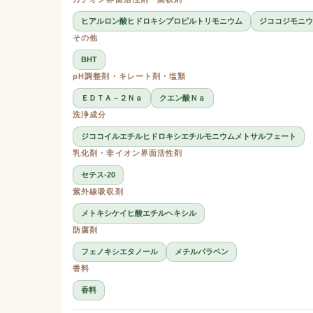
ヒアルロン酸ヒドロキシプロピルトリモニウム
ジココジモニウ
その他
BHT
pH調整剤・キレート剤・塩類
ＥＤＴＡ－２Ｎａ
クエン酸Ｎａ
洗浄成分
ジココイルエチルヒドロキシエチルモニウムメトサルフェート
乳化剤・非イオン界面活性剤
セテス-20
紫外線吸収剤
メトキシケイヒ酸エチルヘキシル
防腐剤
フェノキシエタノール
メチルパラベン
香料
香料