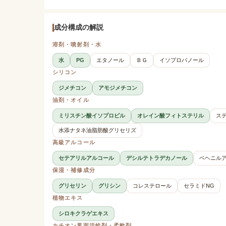
成分構成の解説
溶剤・噴射剤・水
水
PG
エタノール
ＢＧ
イソプロパノール
シリコン
ジメチコン
アモジメチコン
油剤・オイル
ミリスチン酸イソプロピル
オレイン酸フィトステリル
ス
水添ナタネ油脂肪酸グリセリズ
高級アルコール
セテアリルアルコール
デシルテトラデカノール
ベヘニル
保湿・補修成分
グリセリン
グリシン
コレステロール
セラミドNG
植物エキス
シロキクラゲエキス
カチオン界面活性剤・柔軟剤