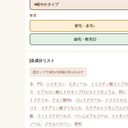
軽やかタイプ
髪質
硬毛・多毛○
細毛・軟毛◎
全成分リスト
タップで成分の詳細が見られます
水
、
PG
、
ジメチコン
、
エタノール
、
ミリスチン酸イソプロ
ス
、
ヒアルロン酸ヒドロキシプロピルトリモニウム
、
BG
、
トステリル
、
クエン酸Na
、
コレステロール
、
ジココイルエ
リド
、
ステアリン酸グリセリル
、
ステアルトリモニウムク
酸
、
フィトステロールズ
、
ベヘニルアルコール
、
メトキシ
ノール
、
メチルパラベン
、
香料