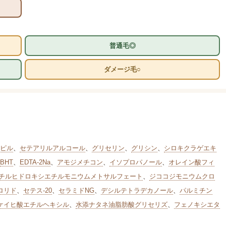
普通毛◎
ダメージ毛○
ピル
、
セテアリルアルコール
、
グリセリン
、
グリシン
、
シロキクラゲエキ
BHT
、
EDTA-2Na
、
アモジメチコン
、
イソプロパノール
、
オレイン酸フィ
チルヒドロキシエチルモニウムメトサルフェート
、
ジココジモニウムクロ
ロリド
、
セテス-20
、
セラミドNG
、
デシルテトラデカノール
、
パルミチン
ケイヒ酸エチルヘキシル
、
水添ナタネ油脂肪酸グリセリズ
、
フェノキシエタ