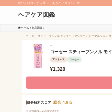
成分と口コミから選ぶ、 あなたに合うヘアケア
ヘアケア図鑑
ホーム
商品図鑑
コーセー スティーブンノル モイスチュアソフニング エマルジョン スム
コーセー
コーセー スティーブンノル モ
アウトバス
コーセー
¥1,320
総合 4.9点
成分解析スコア
※ 成分構成からの推定値です