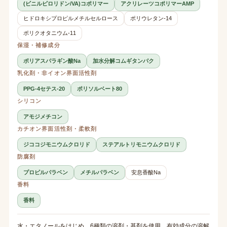
(ビニルピロリドン/VA)コポリマー
アクリレーツコポリマーAMP
ヒドロキシプロピルメチルセルロース
ポリウレタン-14
ポリクオタニウム-11
保湿・補修成分
ポリアスパラギン酸Na
加水分解コムギタンパク
乳化剤・非イオン界面活性剤
PPG-4セテス-20
ポリソルベート80
シリコン
アモジメチコン
カチオン界面活性剤・柔軟剤
ジココジモニウムクロリド
ステアルトリモニウムクロリド
防腐剤
プロピルパラベン
メチルパラベン
安息香酸Na
香料
香料
水・エタノールをはじめ、6種類の溶剤・基剤を使用。有効成分の溶解