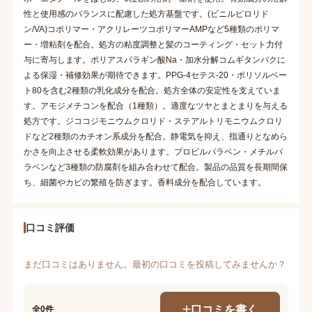
性と使用感のバランスに配慮した処方基盤です。(ビニルピロリド
ン/VA)コポリマー・アクリレーツコポリマーAMPなど5種類のポリマ
ー・増粘剤を配合。処方の粘度調整と髪のコーティング・セット力付
与に寄与します。ポリアスパラギン酸Na・加水分解コムギタンパクに
よる保湿・補修効果が期待できます。PPG-4セテス-20・ポリソルベー
ト80を含む2種類の乳化成分を配合。処方全体の安定性を支えていま
す。アモジメチコンを配合（1種類）。適度なツヤとまとまりを与える
処方です。ジココジモニウムクロリド・ステアルトリモニウムクロリ
ドなど2種類のカチオン系成分を配合。静電気を抑え、指通りとなめら
かさを向上させる柔軟効果があります。プロピルパラベン・メチルパ
ラベンなど3種類の防腐剤を組み合わせて配合。製品の品質を長期間保
ち、細菌やカビの繁殖を防ぎます。香料成分を配合しています。
口コミ評価
まだ口コミはありません。最初の口コミを投稿してみませんか？
口コミを書く
全0件