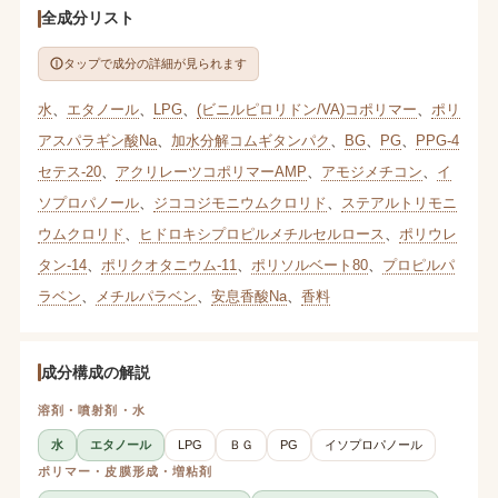
全成分リスト
タップで成分の詳細が見られます
水
、
エタノール
、
LPG
、
(ビニルピロリドン/VA)コポリマー
、
ポリ
アスパラギン酸Na
、
加水分解コムギタンパク
、
BG
、
PG
、
PPG-4
セテス-20
、
アクリレーツコポリマーAMP
、
アモジメチコン
、
イ
ソプロパノール
、
ジココジモニウムクロリド
、
ステアルトリモニ
ウムクロリド
、
ヒドロキシプロピルメチルセルロース
、
ポリウレ
タン-14
、
ポリクオタニウム-11
、
ポリソルベート80
、
プロピルパ
ラベン
、
メチルパラベン
、
安息香酸Na
、
香料
成分構成の解説
溶剤・噴射剤・水
水
エタノール
LPG
ＢＧ
PG
イソプロパノール
ポリマー・皮膜形成・増粘剤