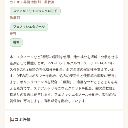
カチオン界面活性剤・柔軟剤
ステアルトリモニウムクロリド
防腐剤
フェノキシエタノール
香料
香料
水・エタノールなど2種類の溶剤を使用。他の成分を溶解・分散させる
基剤として機能します。PPG-10メチルグルコース・(C12-14)s-パレ
ス-9を含む2種類の乳化成分を配合。処方全体の安定性を支えていま
す。(VP/VA)コポリマーを配合。処方の安定性と使用感の調整に寄与し
ます。ポリシリコーン-9を配合（1種類）。適度なツヤとまとまりを与
える処方です。ステアルトリモニウムクロリドを配合。髪の柔軟性と
指通りの改善に寄与します。フェノキシエタノールを配合。製品の品
質保持に寄与します。香料成分を配合しています。
口コミ評価