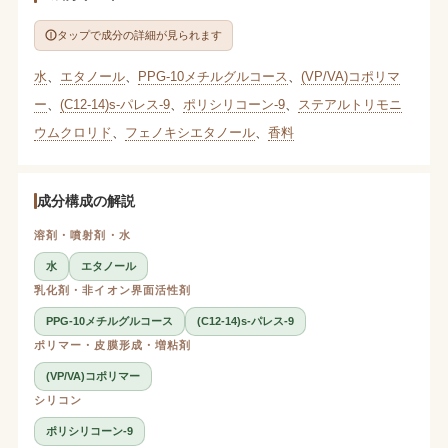
タップで成分の詳細が見られます
水
、
エタノール
、
PPG-10メチルグルコース
、
(VP/VA)コポリマ
ー
、
(C12-14)s-パレス-9
、
ポリシリコーン-9
、
ステアルトリモニ
ウムクロリド
、
フェノキシエタノール
、
香料
成分構成の解説
溶剤・噴射剤・水
水
エタノール
乳化剤・非イオン界面活性剤
PPG-10メチルグルコース
(C12-14)s-パレス-9
ポリマー・皮膜形成・増粘剤
(VP/VA)コポリマー
シリコン
ポリシリコーン-9