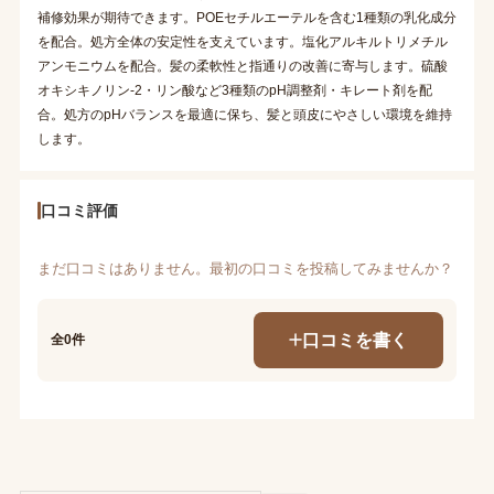
補修効果が期待できます。POEセチルエーテルを含む1種類の乳化成分
を配合。処方全体の安定性を支えています。塩化アルキルトリメチル
アンモニウムを配合。髪の柔軟性と指通りの改善に寄与します。硫酸
オキシキノリン-2・リン酸など3種類のpH調整剤・キレート剤を配
合。処方のpHバランスを最適に保ち、髪と頭皮にやさしい環境を維持
します。
口コミ評価
まだ口コミはありません。最初の口コミを投稿してみませんか？
口コミを書く
全0件