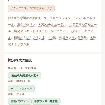
タップで成分の詳細が見られます
(有効成分)過酸化水素水
、
水
、
流動パラフィン
、
ベヘニルアルコ
ール
、
濃グリセリン
、
POEセチルエーテル
、
ステアリルアルコー
ル
、
塩化アルキルトリメチルアンモニウム
、
ベタイン
、
エタノー
ル
、
硫酸オキシキノリン-2
、
リン酸
、
軟質ラノリン脂肪酸
、
水酸
化ナトリウム液
成分構成の解説
染毛剤・パーマ剤成分
(有効成分)過酸化水素水
溶剤・噴射剤・水
水
エタノール
油剤・オイル
流動パラフィン
軟質ラノリン脂肪酸