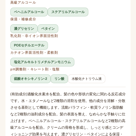
高級アルコール
ベヘニルアルコール
ステアリルアルコール
保湿・補修成分
濃グリセリン
ベタイン
乳化剤・非イオン界面活性剤
POEセチルエーテル
カチオン界面活性剤・柔軟剤
塩化アルキルトリメチルアンモニウム
pH調整剤・キレート剤・塩類
硫酸オキシキノリン-2
リン酸
水酸化ナトリウム液
(有効成分)過酸化水素水を配合。髪の色や形状の変化に関わる反応成分
です。水・エタノールなど2種類の溶剤を使用。他の成分を溶解・分散
させる基剤として機能します。流動パラフィン・軟質ラノリン脂肪酸
など2種類の油剤成分を配合。髪の表面を整え、なめらかな手触りに仕
上げます。ベヘニルアルコール・ステアリルアルコールなど2種類の高
級アルコールを配合。クリームの骨格を形成し、しっとり感とコンデ
ィショニング効果を与えます。濃グリセリン・ベタインによる保湿・