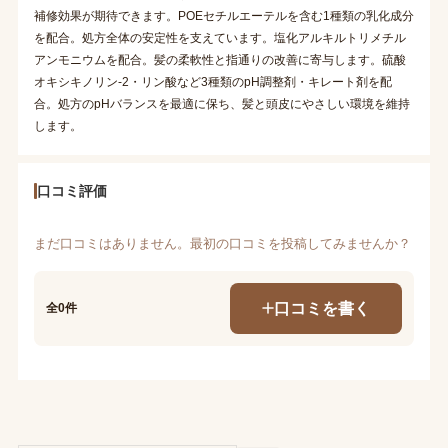
補修効果が期待できます。POEセチルエーテルを含む1種類の乳化成分
を配合。処方全体の安定性を支えています。塩化アルキルトリメチル
アンモニウムを配合。髪の柔軟性と指通りの改善に寄与します。硫酸
オキシキノリン-2・リン酸など3種類のpH調整剤・キレート剤を配
合。処方のpHバランスを最適に保ち、髪と頭皮にやさしい環境を維持
します。
口コミ評価
まだ口コミはありません。最初の口コミを投稿してみませんか？
口コミを書く
全0件