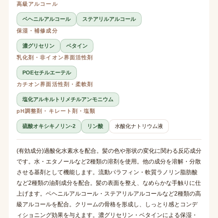
高級アルコール
ベヘニルアルコール
ステアリルアルコール
保湿・補修成分
濃グリセリン
ベタイン
乳化剤・非イオン界面活性剤
POEセチルエーテル
カチオン界面活性剤・柔軟剤
塩化アルキルトリメチルアンモニウム
pH調整剤・キレート剤・塩類
硫酸オキシキノリン-2
リン酸
水酸化ナトリウム液
(有効成分)過酸化水素水を配合。髪の色や形状の変化に関わる反応成分
です。水・エタノールなど2種類の溶剤を使用。他の成分を溶解・分散
させる基剤として機能します。流動パラフィン・軟質ラノリン脂肪酸
など2種類の油剤成分を配合。髪の表面を整え、なめらかな手触りに仕
上げます。ベヘニルアルコール・ステアリルアルコールなど2種類の高
級アルコールを配合。クリームの骨格を形成し、しっとり感とコンデ
ィショニング効果を与えます。濃グリセリン・ベタインによる保湿・