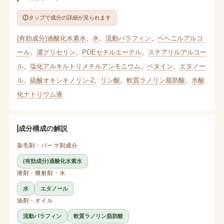
タップで成分の詳細が見られます
(有効成分)過酸化水素水
、
水
、
流動パラフィン
、
ベヘニルアルコ
ール
、
濃グリセリン
、
POEセチルエーテル
、
ステアリルアルコー
ル
、
塩化アルキルトリメチルアンモニウム
、
ベタイン
、
エタノー
ル
、
硫酸オキシキノリン-2
、
リン酸
、
軟質ラノリン脂肪酸
、
水酸
化ナトリウム液
成分構成の解説
染毛剤・パーマ剤成分
(有効成分)過酸化水素水
溶剤・噴射剤・水
水
エタノール
油剤・オイル
流動パラフィン
軟質ラノリン脂肪酸