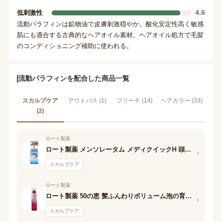
4.6
低刺激性
流動パラフィンは鉱物油で皮膚刺激穏やか。酸化安定性高く敏感
肌にも適合する古典的なヘアオイル素材。ヘアオイル処方で毛髪
のコンディショニング補助に使われる。
流動パラフィンを配合した商品一覧
スカルプケア
アウトバス (1)
ブリーチ (14)
ヘアカラー (33)
(2)
ロート製薬
ロート製薬 メンソレータム メディクイックH 頭皮しっとりローション
›
スカルプケア
ロート製薬
ロート製薬 50の恵 髪ふんわりボリューム泡の育毛剤
›
スカルプケア