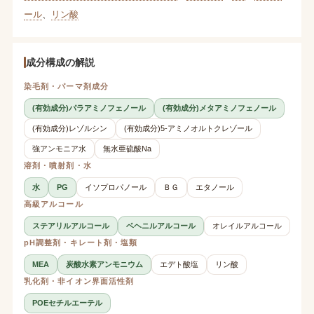
ール
、
リン酸
成分構成の解説
染毛剤・パーマ剤成分
(有効成分)パラアミノフェノール
(有効成分)メタアミノフェノール
(有効成分)レゾルシン
(有効成分)5-アミノオルトクレゾール
強アンモニア水
無水亜硫酸Na
溶剤・噴射剤・水
水
PG
イソプロパノール
ＢＧ
エタノール
高級アルコール
ステアリルアルコール
ベヘニルアルコール
オレイルアルコール
pH調整剤・キレート剤・塩類
MEA
炭酸水素アンモニウム
エデト酸塩
リン酸
乳化剤・非イオン界面活性剤
POEセチルエーテル