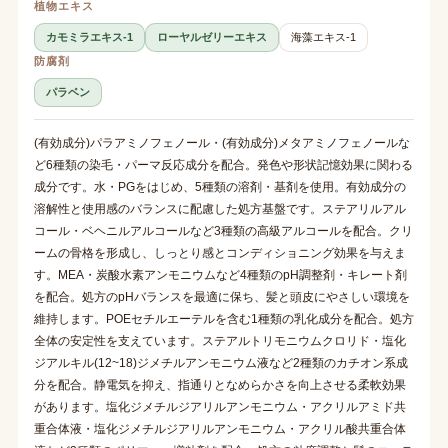
植物エキス
カモミラエキス-1
ローヤルゼリーエキス
海藻エキス-1
防腐剤
パラベン
(有効成分)パラアミノフェノール・(有効成分)メタアミノフェノールな
ど6種類の染毛・パーマ反応成分を配合。発色や形状記憶効果に関わる
成分です。水・PGをはじめ、5種類の溶剤・基剤を使用。有効成分の
溶解性と使用感のバランスに配慮した処方基盤です。ステアリルアル
コール・ベヘニルアルコールなど3種類の高級アルコールを配合。クリ
ームの骨格を形成し、しっとり感とコンディショニング効果を与えま
す。MEA・炭酸水素アンモニウムなど4種類のpH調整剤・キレート剤
を配合。処方のpHバランスを最適に保ち、髪と頭皮にやさしい環境を
維持します。POEセチルエーテルを含む1種類の乳化成分を配合。処方
全体の安定性を支えています。ステアルトリモニウムクロリド・塩化
ジアルキル(12~18)ジメチルアンモニウム液など2種類のカチオン系成
分を配合。静電気を抑え、指通りとなめらかさを向上させる柔軟効果
があります。塩化ジメチルジアリルアンモニウム・アクリルアミド共
重合体液・塩化ジメチルジアリルアンモニウム・アクリル酸共重合体