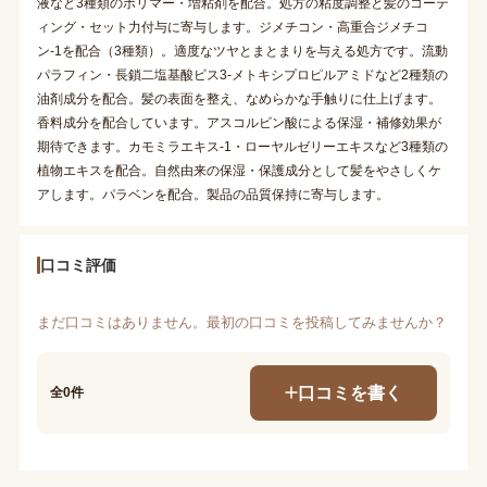
液など3種類のポリマー・増粘剤を配合。処方の粘度調整と髪のコーテ
ィング・セット力付与に寄与します。ジメチコン・高重合ジメチコ
ン-1を配合（3種類）。適度なツヤとまとまりを与える処方です。流動
パラフィン・長鎖二塩基酸ビス3-メトキシプロピルアミドなど2種類の
油剤成分を配合。髪の表面を整え、なめらかな手触りに仕上げます。
香料成分を配合しています。アスコルビン酸による保湿・補修効果が
期待できます。カモミラエキス-1・ローヤルゼリーエキスなど3種類の
植物エキスを配合。自然由来の保湿・保護成分として髪をやさしくケ
アします。パラベンを配合。製品の品質保持に寄与します。
口コミ評価
まだ口コミはありません。最初の口コミを投稿してみませんか？
口コミを書く
全0件