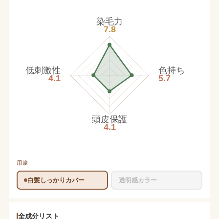
染毛力
7.8
低刺激性
色持ち
4.1
5.7
頭皮保護
4.1
用途
白髪しっかりカバー
透明感カラー
全成分リスト