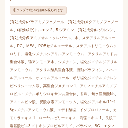
タップで成分の詳細が見られます
(有効成分)パラアミノフェノール
、
(有効成分)メタアミノフェノー
ル
、
(有効成分)トルエン-2
、
5-ジアミン
、
(有効成分)レゾルシン
、
(有効成分)5-アミノオルトクレゾール
、
水
、
ステアリルアルコー
ル
、
PG
、
MEA
、
POEセチルエーテル
、
ステアルトリモニウムク
ロリド
、
塩化ジメチルジアリルアンモニウム・アクリルアミド共
重合体液
、
強アンモニア水
、
ジメチコン
、
塩化ジメチルジアリル
アンモニウム・アクリル酸共重合体液
、
流動パラフィン
、
ベヘニ
ルアルコール
、
オレイルアルコール
、
ポリ塩化ジメチルメチレン
ピペリジニウム液
、
高重合ジメチコン-1
、
アミノエチルアミノプ
ロピル・メチルポリシロキサン共重合体
、
香料
、
無水亜硫酸Na
、
アスコルビン酸
、
炭酸水素アンモニウム
、
塩化ジアルキル(12~1
8)ジメチルアンモニウム液
、
エデト酸塩
、
イソプロパノール
、
カ
モミラエキス-1
、
ローヤルゼリーエキス
、
海藻エキス-1
、
長鎖二
塩基酸ビス3-メトキシプロピルアミド
、
パラベン
、
BG
、
エタノ