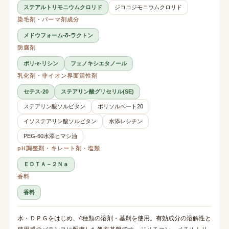
ステアルトリモニウムクロリド
ジココジモニウムクロリド
染毛剤・パーマ剤成分
メドウフォーム-δ-ラクトン
防腐剤
ポリ-ε-リシン
フェノキシエタノール
乳化剤・非イオン界面活性剤
セテス-20
ステアリン酸グリセリル(SE)
ステアリン酸ソルビタン
ポリソルベート20
イソステアリン酸ソルビタン
水添レシチン
PEG-60水添ヒマシ油
pH調整剤・キレート剤・塩類
ＥＤＴＡ－２Ｎａ
香料
香料
水・ＤＰＧをはじめ、4種類の溶剤・基剤を使用。有効成分の溶解性と