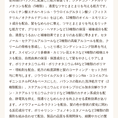
使用感のバランスに配慮した処方基盤です。ジメチコン・メチルトリ
メチコンを配合（5種類）。適度なツヤとまとまりを与える処方です。
パルミチン酸エチルヘキシル・ラウロイルグルタミン酸ジ（フィトス
テリル／オクチルドデシル）をはじめ、12種類のオイル・エモリエン
ト成分を配合。髪をなめらかに整え、ツヤとまとまりを与えるリッチ
な処方です。グリセリン・ヘマチンなど13種類の保湿・補修成分を配
合。適度なうるおいと補修効果でまとまりのある髪に導きます。セタ
ノール・セテアリルアルコールなど2種類の高級アルコールを配合。ク
リームの骨格を形成し、しっとり感とコンディショニング効果を与え
ます。スイゼンジノリ多糖体・カミツレ花エキスなど4種類の植物エキ
スを配合。自然由来の保湿・保護成分として髪をやさしくケアしま
す。ポリクオタニウム-61・ポリクオタニウム-64など3種類のポリマ
ー・増粘剤を配合。処方の粘度調整と髪のコーティング・セット力付
与に寄与します。ジラウロイルグルタミン酸リシンNa・ココイルアル
ギニンエチルPCAをベースにした、バランスの取れた洗浄処方です（2
種類配合）。ステアルジモニウムヒドロキシプロピル加水分解ケラチ
ン・ステアルトリモニウムクロリドなど3種類のカチオン系成分を配
合。静電気を抑え、指通りとなめらかさを向上させる柔軟効果があり
ます。メドウフォーム-δ-ラクトンを配合。髪の色や形状の変化に関わ
る反応成分です。ポリ-ε-リシン・フェノキシエタノールなど2種類の防
腐剤を組み合わせて配合。製品の品質を長期間保ち、細菌やカビの繁