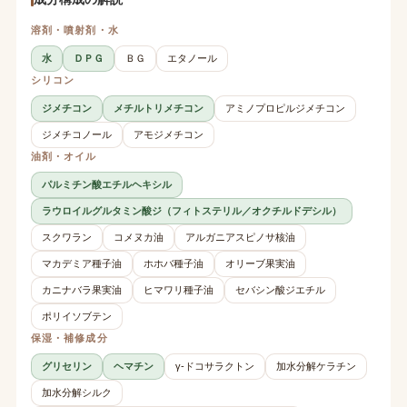
溶剤・噴射剤・水
水
ＤＰＧ
ＢＧ
エタノール
シリコン
ジメチコン
メチルトリメチコン
アミノプロピルジメチコン
ジメチコノール
アモジメチコン
油剤・オイル
パルミチン酸エチルヘキシル
ラウロイルグルタミン酸ジ（フィトステリル／オクチルドデシル）
スクワラン
コメヌカ油
アルガニアスピノサ核油
マカデミア種子油
ホホバ種子油
オリーブ果実油
カニナバラ果実油
ヒマワリ種子油
セバシン酸ジエチル
ポリイソブテン
保湿・補修成分
グリセリン
ヘマチン
γ-ドコサラクトン
加水分解ケラチン
加水分解シルク