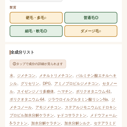
髪質
硬毛・多毛○
普通毛◎
細毛・軟毛◎
ダメージ毛○
全成分リスト
タップで成分の詳細が見られます
水
、
ジメチコン
、
メチルトリメチコン
、
パルミチン酸エチルヘキ
シル
、
グリセリン
、
DPG
、
アミノプロピルジメチコン
、
セタノー
ル
、
スイゼンジノリ多糖体
、
ヘマチン
、
ポリクオタニウム-61
、
ポリクオタニウム-64
、
ジラウロイルグルタミン酸リシンNa
、
ジ
メチコノール
、
アモジメチコン
、
ステアルジモニウムヒドロキシ
プロピル加水分解ケラチン
、
γ-ドコサラクトン
、
メドウフォーム-
δ-ラクトン
、
加水分解ケラチン
、
加水分解シルク
、
セテアラミド