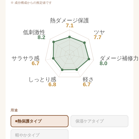
※ 成分構成からの推定値です
熱ダメージ保護
7.1
低刺激性
ツヤ
8.2
7.7
サラサラ感
ダメージ補修力
6.7
8.0
しっとり感
軽さ
6.8
6.7
用途
熱保護タイプ
保湿ケアタイプ
軽やかタイプ