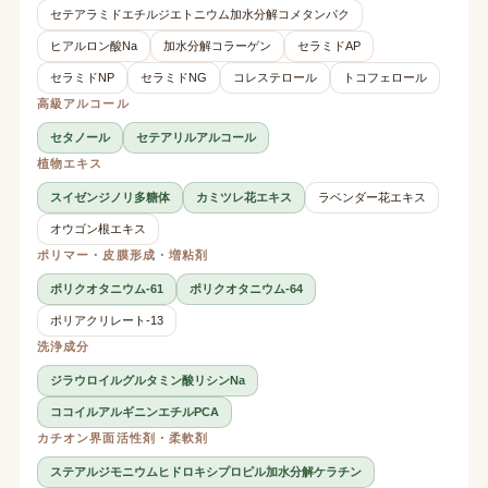
セテアラミドエチルジエトニウム加水分解コメタンパク
ヒアルロン酸Na
加水分解コラーゲン
セラミドAP
セラミドNP
セラミドNG
コレステロール
トコフェロール
高級アルコール
セタノール
セテアリルアルコール
植物エキス
スイゼンジノリ多糖体
カミツレ花エキス
ラベンダー花エキス
オウゴン根エキス
ポリマー・皮膜形成・増粘剤
ポリクオタニウム-61
ポリクオタニウム-64
ポリアクリレート-13
洗浄成分
ジラウロイルグルタミン酸リシンNa
ココイルアルギニンエチルPCA
カチオン界面活性剤・柔軟剤
ステアルジモニウムヒドロキシプロピル加水分解ケラチン