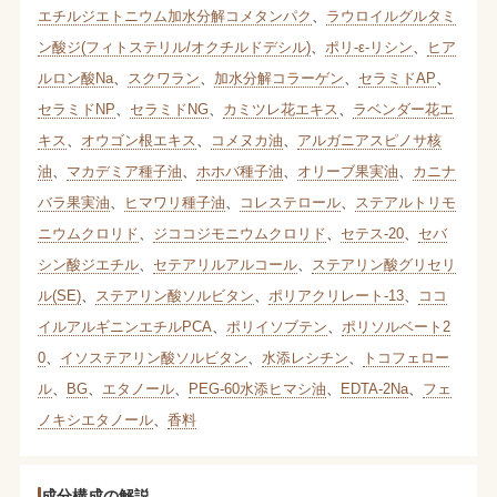
エチルジエトニウム加水分解コメタンパク
、
ラウロイルグルタミ
ン酸ジ(フィトステリル/オクチルドデシル)
、
ポリ-ε-リシン
、
ヒア
ルロン酸Na
、
スクワラン
、
加水分解コラーゲン
、
セラミドAP
、
セラミドNP
、
セラミドNG
、
カミツレ花エキス
、
ラベンダー花エ
キス
、
オウゴン根エキス
、
コメヌカ油
、
アルガニアスピノサ核
油
、
マカデミア種子油
、
ホホバ種子油
、
オリーブ果実油
、
カニナ
バラ果実油
、
ヒマワリ種子油
、
コレステロール
、
ステアルトリモ
ニウムクロリド
、
ジココジモニウムクロリド
、
セテス-20
、
セバ
シン酸ジエチル
、
セテアリルアルコール
、
ステアリン酸グリセリ
ル(SE)
、
ステアリン酸ソルビタン
、
ポリアクリレート-13
、
ココ
イルアルギニンエチルPCA
、
ポリイソブテン
、
ポリソルベート2
0
、
イソステアリン酸ソルビタン
、
水添レシチン
、
トコフェロー
ル
、
BG
、
エタノール
、
PEG-60水添ヒマシ油
、
EDTA-2Na
、
フェ
ノキシエタノール
、
香料
成分構成の解説