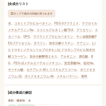
全成分リスト
タップで成分の詳細が見られます
水
、
コカミドプロピルベタイン
、
PEG-3ラウラミド
、
ラウロイル
メチルアラニンNa
、
ココイルグルタミン酸TEA
、
グリセリン
、
エ
タノール
、
DPG
、
ラウラミドプロピルベタイン
、
ヤシ油脂肪酸P
EG-7グリセリル
、
タウリン
、
加水分解ケラチン
、
テアニン
、
(ジ
ヒドロキシメチルシリルプロポキシ)ヒドロキシプロピル加水分
解コラーゲン
、
加水分解酵母エキス
、
アルギニン
、
酒石酸
、
B
G
、
PEG-11メチルエーテルジメチコン
、
安息香酸Na
、
塩化Na
、
サリチル酸
、
セテアレス-60ミリスチルグリコール
、
ポリクオタ
ニウム-10
、
ポリクオタニウム-49
、
メチルパラベン
、
香料
成分構成の解説
溶剤・噴射剤・水