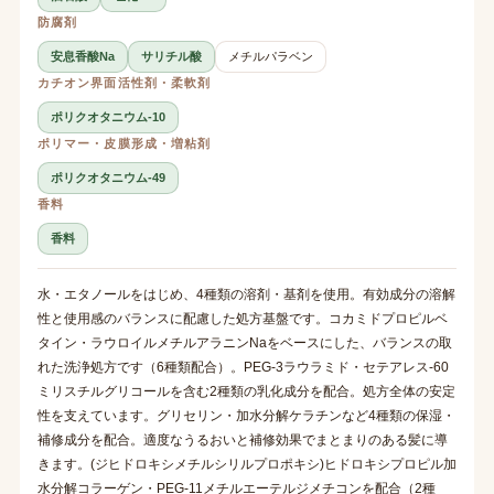
防腐剤
安息香酸Na
サリチル酸
メチルパラベン
カチオン界面活性剤・柔軟剤
ポリクオタニウム-10
ポリマー・皮膜形成・増粘剤
ポリクオタニウム-49
香料
香料
水・エタノールをはじめ、4種類の溶剤・基剤を使用。有効成分の溶解
性と使用感のバランスに配慮した処方基盤です。コカミドプロピルベ
タイン・ラウロイルメチルアラニンNaをベースにした、バランスの取
れた洗浄処方です（6種類配合）。PEG-3ラウラミド・セテアレス-60
ミリスチルグリコールを含む2種類の乳化成分を配合。処方全体の安定
性を支えています。グリセリン・加水分解ケラチンなど4種類の保湿・
補修成分を配合。適度なうるおいと補修効果でまとまりのある髪に導
きます。(ジヒドロキシメチルシリルプロポキシ)ヒドロキシプロピル加
水分解コラーゲン・PEG-11メチルエーテルジメチコンを配合（2種