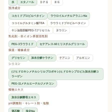
水
エタノール
ＤＰＧ
ＢＧ
洗浄成分
コカミドプロピルベタイン
ラウロイルメチルアラニンNa
ココイルグルタミン酸TEA
ラウラミドプロピルベタイン
ヤシ油脂肪酸PEG-7グリセリル
タウリン
乳化剤・非イオン界面活性剤
PEG-3ラウラミド
セテアレス-60ミリスチルグリコール
保湿・補修成分
グリセリン
加水分解ケラチン
テアニン
アルギニン
シリコン
(ジヒドロキシメチルシリルプロポキシ)ヒドロキシプロピル加水分解コ
ラーゲン
PEG-11メチルエーテルジメチコン
植物エキス
加水分解酵母エキス
pH調整剤・キレート剤・塩類
酒石酸
塩化Na