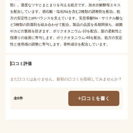
類）。適度なツヤとまとまりを与える処方です。加水分解酵母エキス
を配合しています。酒石酸・塩化Naを含む2種類の調整剤を配合。処
方の安定性とpHバランスを支えています。安息香酸Na・サリチル酸な
ど3種類の防腐剤を組み合わせて配合。製品の品質を長期間保ち、細菌
やカビの繁殖を防ぎます。ポリクオタニウム-10を配合。髪の柔軟性と
指通りの改善に寄与します。ポリクオタニウム-49を配合。処方の安定
性と使用感の調整に寄与します。香料成分を配合しています。
口コミ評価
まだ口コミはありません。最初の口コミを投稿してみませんか？
口コミを書く
全0件