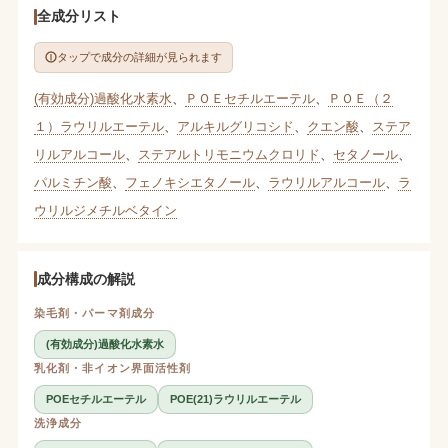
全成分リスト
タップで成分の詳細が見られます
(有効成分)過酸化水素水
、
ＰＯＥセチルエーテル
、
ＰＯＥ（２
１）ラウリルエーテル
、
アルキルグリコシド
、
クエン酸
、
ステア
リルアルコール
、
ステアルトリモニウムクロリド
、
セタノール
、
パルミチン酸
、
フェノキシエタノール
、
ラウリルアルコール
、
ラ
ウリルジメチルベタイン
成分構成の解説
染毛剤・パーマ剤成分
(有効成分)過酸化水素水
乳化剤・非イオン界面活性剤
POEセチルエーテル
POE(21)ラウリルエーテル
洗浄成分