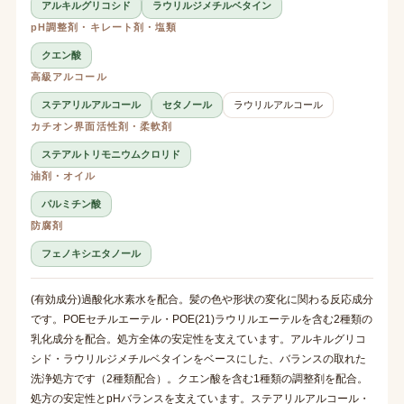
アルキルグリコシド
ラウリルジメチルベタイン
pH調整剤・キレート剤・塩類
クエン酸
高級アルコール
ステアリルアルコール
セタノール
ラウリルアルコール
カチオン界面活性剤・柔軟剤
ステアルトリモニウムクロリド
油剤・オイル
パルミチン酸
防腐剤
フェノキシエタノール
(有効成分)過酸化水素水を配合。髪の色や形状の変化に関わる反応成分
です。POEセチルエーテル・POE(21)ラウリルエーテルを含む2種類の
乳化成分を配合。処方全体の安定性を支えています。アルキルグリコ
シド・ラウリルジメチルベタインをベースにした、バランスの取れた
洗浄処方です（2種類配合）。クエン酸を含む1種類の調整剤を配合。
処方の安定性とpHバランスを支えています。ステアリルアルコール・