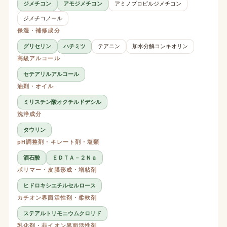
ジメチコン
アモジメチコン
アミノプロピルジメチコン
ジメチコノール
保湿・補修成分
グリセリン
ハチミツ
テアニン
加水分解コンキオリン
高級アルコール
セテアリルアルコール
油剤・オイル
ミリスチン酸オクチルドデシル
洗浄成分
タウリン
pH調整剤・キレート剤・塩類
酒石酸
ＥＤＴＡ－２Ｎａ
ポリマー・皮膜形成・増粘剤
ヒドロキシエチルセルロース
カチオン界面活性剤・柔軟剤
ステアルトリモニウムクロリド
乳化剤・非イオン界面活性剤