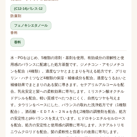
(C12-14)パレス-12
防腐剤
フェノキシエタノール
香料
香料
水・PGをはじめ、5種類の溶剤・基剤を使用。有効成分の溶解性と使
用感のバランスに配慮した処方基盤です。ジメチコン・アモジメチコ
ンを配合（4種類）。適度なツヤとまとまりを与える処方です。グリセ
リン・ハチミツなど4種類の保湿・補修成分を配合。適度なうるおいと
補修効果でまとまりのある髪に導きます。セテアリルアルコールを配
合。乳化安定と髪への柔軟効果に寄与します。ミリスチン酸オクチル
ドデシルを配合。軽い質感でべたつきにくく、自然なツヤを与えま
す。タウリンをベースにした、バランスの取れた洗浄処方です（1種類
配合）。酒石酸・ＥＤＴＡ－２Ｎａを含む2種類の調整剤を配合。処方
の安定性とpHバランスを支えています。ヒドロキシエチルセルロース
を配合。処方の安定性と使用感の調整に寄与します。ステアルトリモ
ニウムクロリドを配合。髪の柔軟性と指通りの改善に寄与します。