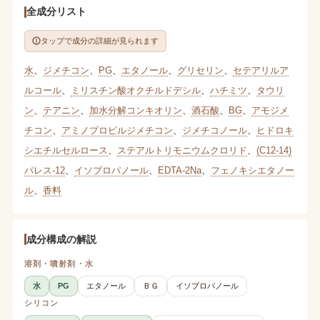
全成分リスト
タップで成分の詳細が見られます
水
、
ジメチコン
、
PG
、
エタノール
、
グリセリン
、
セテアリルア
ルコール
、
ミリスチン酸オクチルドデシル
、
ハチミツ
、
タウリ
ン
、
テアニン
、
加水分解コンキオリン
、
酒石酸
、
BG
、
アモジメ
チコン
、
アミノプロピルジメチコン
、
ジメチコノール
、
ヒドロキ
シエチルセルロース
、
ステアルトリモニウムクロリド
、
(C12-14)
パレス-12
、
イソプロパノール
、
EDTA-2Na
、
フェノキシエタノー
ル
、
香料
成分構成の解説
溶剤・噴射剤・水
水
PG
エタノール
ＢＧ
イソプロパノール
シリコン