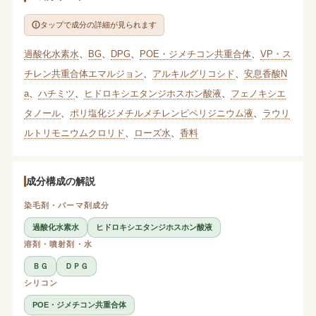
タップで成分の詳細が見られます
過酸化水素水
、
BG
、
DPG
、
POE・ジメチコン共重合体
、
VP・ス
チレン共重合体エマルジョン
、
アルキルグリコシド
、
安息香酸N
a
、
ハチミツ
、
ヒドロキシエタンジホスホン酸液
、
フェノキシエ
タノール
、
ポリ塩化ジメチルメチレンピペリジニウム液
、
ラウリ
ルトリモニウムクロリド
、
ローズ水
、
香料
成分構成の解説
染毛剤・パーマ剤成分
過酸化水素水
ヒドロキシエタンジホスホン酸液
溶剤・噴射剤・水
ＢＧ
ＤＰＧ
シリコン
POE・ジメチコン共重合体