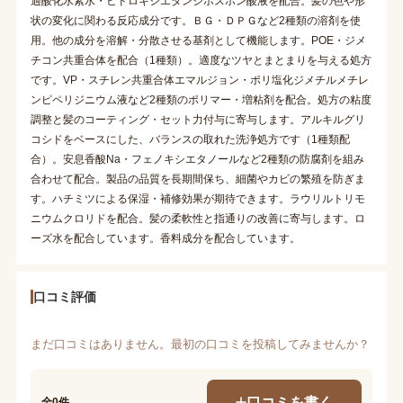
過酸化水素水・ヒドロキシエタンジホスホン酸液を配合。髪の色や形
状の変化に関わる反応成分です。ＢＧ・ＤＰＧなど2種類の溶剤を使
用。他の成分を溶解・分散させる基剤として機能します。POE・ジメ
チコン共重合体を配合（1種類）。適度なツヤとまとまりを与える処方
です。VP・スチレン共重合体エマルジョン・ポリ塩化ジメチルメチレ
ンピペリジニウム液など2種類のポリマー・増粘剤を配合。処方の粘度
調整と髪のコーティング・セット力付与に寄与します。アルキルグリ
コシドをベースにした、バランスの取れた洗浄処方です（1種類配
合）。安息香酸Na・フェノキシエタノールなど2種類の防腐剤を組み
合わせて配合。製品の品質を長期間保ち、細菌やカビの繁殖を防ぎま
す。ハチミツによる保湿・補修効果が期待できます。ラウリルトリモ
ニウムクロリドを配合。髪の柔軟性と指通りの改善に寄与します。ロ
ーズ水を配合しています。香料成分を配合しています。
口コミ評価
まだ口コミはありません。最初の口コミを投稿してみませんか？
口コミを書く
全0件