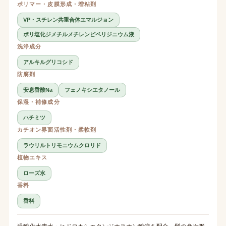
ポリマー・皮膜形成・増粘剤
VP・スチレン共重合体エマルジョン
ポリ塩化ジメチルメチレンピペリジニウム液
洗浄成分
アルキルグリコシド
防腐剤
安息香酸Na
フェノキシエタノール
保湿・補修成分
ハチミツ
カチオン界面活性剤・柔軟剤
ラウリルトリモニウムクロリド
植物エキス
ローズ水
香料
香料