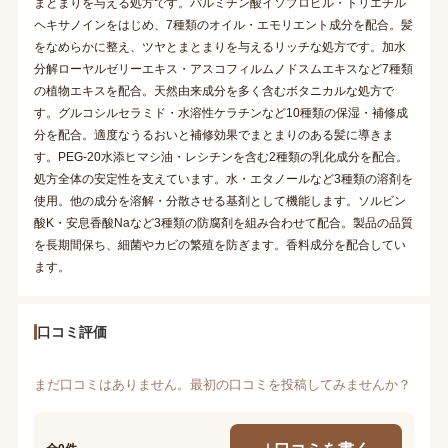
まとまりを与える処方です。パルミチン酸イソプロピル・トリエチル
ヘキサノインをはじめ、7種類のオイル・エモリエント成分を配合。髪
をなめらかに整え、ツヤとまとまりを与えるリッチな処方です。加水
分解ローヤルゼリーエキス・アスコフィルムノドスムエキスなど7種類
の植物エキスを配合。天然由来成分を多く含むボタニカルな処方で
す。グルコシルセラミド・水溶性ケラチンなど10種類の保湿・補修成
分を配合。適度なうるおいと補修効果でまとまりのある髪に導きま
す。PEG-20水添ヒマシ油・レシチンを含む2種類の乳化成分を配合。
処方全体の安定性を支えています。水・エタノールなど3種類の溶剤を
使用。他の成分を溶解・分散させる基剤として機能します。ソルビン
酸K・安息香酸Naなど3種類の防腐剤を組み合わせて配合。製品の品質
を長期間保ち、細菌やカビの繁殖を防ぎます。香料成分を配合してい
ます。
口コミ評価
まだ口コミはありません。最初の口コミを投稿してみませんか？