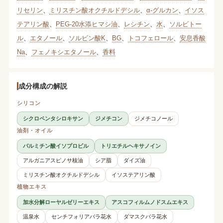
リセリン
、
ミリスチン酸オクチルドデシル
、
α-グルカン
、
イソス
テアリン酸
、
PEG-20水添ヒマシ油
、
レシチン
、
水
、
ソルビトー
ル
、
エタノール
、
ソルビン酸K
、
BG
、
トコフェロール
、
安息香酸
Na
、
フェノキシエタノール
、
香料
成分構成の解説
シリコン
シクロペンタシロキサン
ジメチコン
ジメチコノール
油剤・オイル
パルミチン酸イソプロピル
トリエチルヘキサノイン
アルガニアスピノサ核油
シア脂
ダイズ油
ミリスチン酸オクチルドデシル
イソステアリン酸
植物エキス
加水分解ローヤルゼリーエキス
アスコフィルムノドスムエキス
温泉水
センチフォリアバラ花水
ダマスクバラ花水