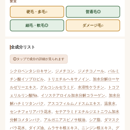
髪質
硬毛・多毛○
普通毛◎
細毛・軟毛◎
ダメージ毛○
全成分リスト
タップで成分の詳細が見られます
シクロペンタシロキサン
、
ジメチコン
、
ジメチコノール
、
パルミ
チン酸イソプロピル
、
トリエチルヘキサノイン
、
加水分解ローヤ
ルゼリーエキス
、
グルコシルセラミド
、
水溶性ケラチン
、
トコフ
ェリルリン酸Na
、
イソステアロイル加水分解コラーゲン
、
加水分
解ハチミツタンパク
、
アスコフィルムノドスムエキス
、
温泉水
、
センチフォリアバラ花水
、
セテアラミドエチルジエトニウム加水
分解コメタンパク
、
アルガニアスピノサ核油
、
シア脂
、
ダマスク
バラ花水
、
ダイズ油
、
ムラサキ根エキス
、
ニンジン根エキス
、
グ