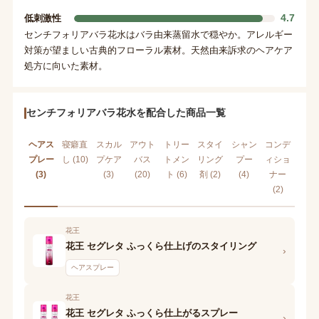
4.7
低刺激性
センチフォリアバラ花水はバラ由来蒸留水で穏やか。アレルギー
対策が望ましい古典的フローラル素材。天然由来訴求のヘアケア
処方に向いた素材。
センチフォリアバラ花水を配合した商品一覧
ヘアス
寝癖直
スカル
アウト
トリー
スタイ
シャン
コンデ
プレー
し (10)
プケア
バス
トメン
リング
プー
ィショ
(3)
(3)
(20)
ト (6)
剤 (2)
(4)
ナー
(2)
花王
花王 セグレタ ふっくら仕上げのスタイリング
›
ヘアスプレー
花王
花王 セグレタ ふっくら仕上がるスプレー
›