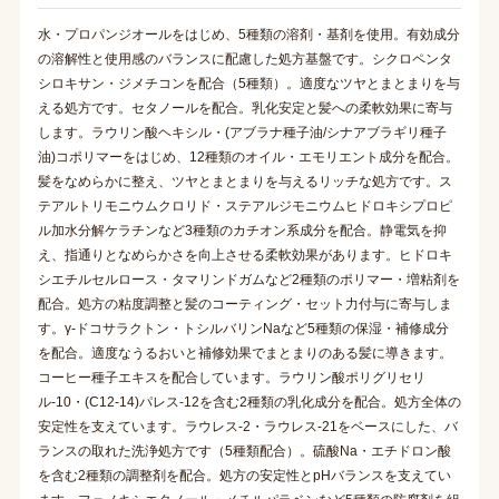
水・プロパンジオールをはじめ、5種類の溶剤・基剤を使用。有効成分
の溶解性と使用感のバランスに配慮した処方基盤です。シクロペンタ
シロキサン・ジメチコンを配合（5種類）。適度なツヤとまとまりを与
える処方です。セタノールを配合。乳化安定と髪への柔軟効果に寄与
します。ラウリン酸ヘキシル・(アブラナ種子油/シナアブラギリ種子
油)コポリマーをはじめ、12種類のオイル・エモリエント成分を配合。
髪をなめらかに整え、ツヤとまとまりを与えるリッチな処方です。ス
テアルトリモニウムクロリド・ステアルジモニウムヒドロキシプロピ
ル加水分解ケラチンなど3種類のカチオン系成分を配合。静電気を抑
え、指通りとなめらかさを向上させる柔軟効果があります。ヒドロキ
シエチルセルロース・タマリンドガムなど2種類のポリマー・増粘剤を
配合。処方の粘度調整と髪のコーティング・セット力付与に寄与しま
す。γ-ドコサラクトン・トシルバリンNaなど5種類の保湿・補修成分
を配合。適度なうるおいと補修効果でまとまりのある髪に導きます。
コーヒー種子エキスを配合しています。ラウリン酸ポリグリセリ
ル-10・(C12-14)パレス-12を含む2種類の乳化成分を配合。処方全体の
安定性を支えています。ラウレス-2・ラウレス-21をベースにした、バ
ランスの取れた洗浄処方です（5種類配合）。硫酸Na・エチドロン酸
を含む2種類の調整剤を配合。処方の安定性とpHバランスを支えてい