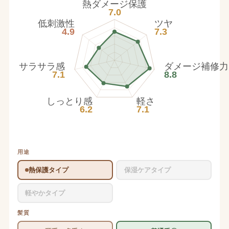
熱ダメージ保護
7.0
低刺激性
ツヤ
4.9
7.3
サラサラ感
ダメージ補修力
7.1
8.8
しっとり感
軽さ
6.2
7.1
用途
熱保護タイプ
保湿ケアタイプ
軽やかタイプ
髪質