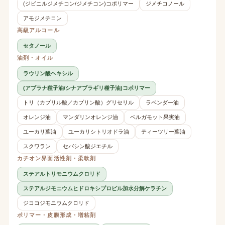
(ジビニルジメチコン/ジメチコン)コポリマー
ジメチコノール
アモジメチコン
高級アルコール
セタノール
油剤・オイル
ラウリン酸ヘキシル
(アブラナ種子油/シナアブラギリ種子油)コポリマー
トリ（カプリル酸／カプリン酸）グリセリル
ラベンダー油
オレンジ油
マンダリンオレンジ油
ベルガモット果実油
ユーカリ葉油
ユーカリシトリオドラ油
ティーツリー葉油
スクワラン
セバシン酸ジエチル
カチオン界面活性剤・柔軟剤
ステアルトリモニウムクロリド
ステアルジモニウムヒドロキシプロピル加水分解ケラチン
ジココジモニウムクロリド
ポリマー・皮膜形成・増粘剤