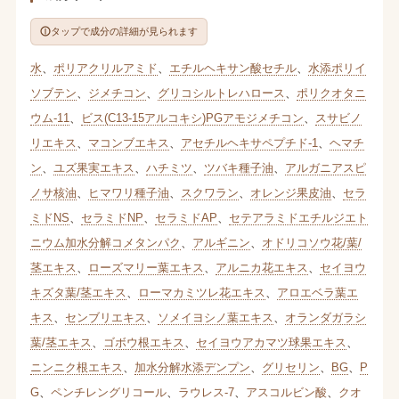
タップで成分の詳細が見られます
水
、
ポリアクリルアミド
、
エチルヘキサン酸セチル
、
水添ポリイ
ソブテン
、
ジメチコン
、
グリコシルトレハロース
、
ポリクオタニ
ウム-11
、
ビス(C13-15アルコキシ)PGアモジメチコン
、
スサビノ
リエキス
、
マコンブエキス
、
アセチルヘキサペプチド-1
、
ヘマチ
ン
、
ユズ果実エキス
、
ハチミツ
、
ツバキ種子油
、
アルガニアスピ
ノサ核油
、
ヒマワリ種子油
、
スクワラン
、
オレンジ果皮油
、
セラ
ミドNS
、
セラミドNP
、
セラミドAP
、
セテアラミドエチルジエト
ニウム加水分解コメタンパク
、
アルギニン
、
オドリコソウ花/葉/
茎エキス
、
ローズマリー葉エキス
、
アルニカ花エキス
、
セイヨウ
キズタ葉/茎エキス
、
ローマカミツレ花エキス
、
アロエベラ葉エ
キス
、
センブリエキス
、
ソメイヨシノ葉エキス
、
オランダガラシ
葉/茎エキス
、
ゴボウ根エキス
、
セイヨウアカマツ球果エキス
、
ニンニク根エキス
、
加水分解水添デンプン
、
グリセリン
、
BG
、
P
G
、
ペンチレングリコール
、
ラウレス-7
、
アスコルビン酸
、
クオ