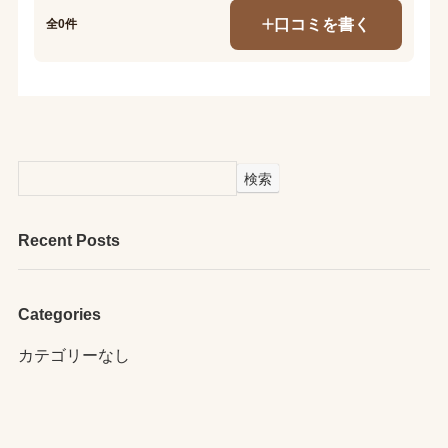
口コミを書く
全0件
検索
Recent Posts
Categories
カテゴリーなし