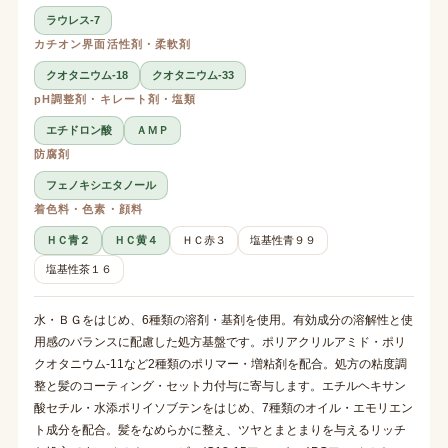
ラウレス-7
カチオン界面活性剤・柔軟剤
クオタニウム-18
クオタニウム-33
pH調整剤・キレート剤・塩類
エチドロン酸
ＡＭＰ
防腐剤
フェノキシエタノール
着色料・色素・顔料
ＨＣ青２
ＨＣ黄４
ＨＣ赤３
塩基性青９９
塩基性茶１６
水・ＢＧをはじめ、6種類の溶剤・基剤を使用。有効成分の溶解性と使
用感のバランスに配慮した処方基盤です。ポリアクリルアミド・ポリ
クオタニウム-11など2種類のポリマー・増粘剤を配合。処方の粘度調
整と髪のコーティング・セット力付与に寄与します。エチルヘキサン
酸セチル・水添ポリイソブテンをはじめ、7種類のオイル・エモリエン
ト成分を配合。髪をなめらかに整え、ツヤとまとまりを与えるリッチ