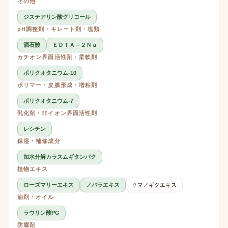
その他
ジステアリン酸グリコール
pH調整剤・キレート剤・塩類
酒石酸
ＥＤＴＡ－２Ｎａ
カチオン界面活性剤・柔軟剤
ポリクオタニウム-10
ポリマー・皮膜形成・増粘剤
ポリクオタニウム-7
乳化剤・非イオン界面活性剤
レシチン
保湿・補修成分
加水分解カラスムギタンパク
植物エキス
ローズマリーエキス
ノバラエキス
クマノギクエキス
油剤・オイル
ラウリン酸PG
防腐剤