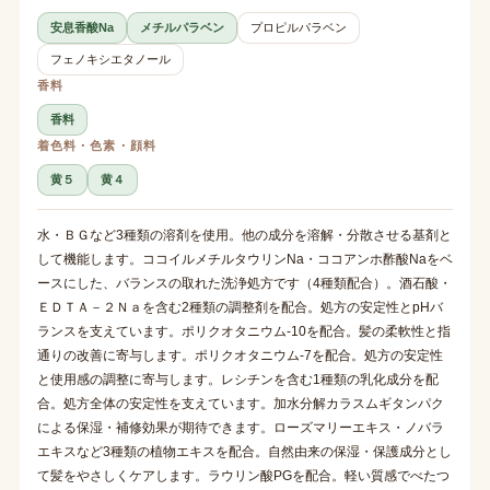
安息香酸Na
メチルパラベン
プロピルパラベン
フェノキシエタノール
香料
香料
着色料・色素・顔料
黄５
黄４
水・ＢＧなど3種類の溶剤を使用。他の成分を溶解・分散させる基剤と
して機能します。ココイルメチルタウリンNa・ココアンホ酢酸Naをベ
ースにした、バランスの取れた洗浄処方です（4種類配合）。酒石酸・
ＥＤＴＡ－２Ｎａを含む2種類の調整剤を配合。処方の安定性とpHバ
ランスを支えています。ポリクオタニウム-10を配合。髪の柔軟性と指
通りの改善に寄与します。ポリクオタニウム-7を配合。処方の安定性
と使用感の調整に寄与します。レシチンを含む1種類の乳化成分を配
合。処方全体の安定性を支えています。加水分解カラスムギタンパク
による保湿・補修効果が期待できます。ローズマリーエキス・ノバラ
エキスなど3種類の植物エキスを配合。自然由来の保湿・保護成分とし
て髪をやさしくケアします。ラウリン酸PGを配合。軽い質感でべたつ