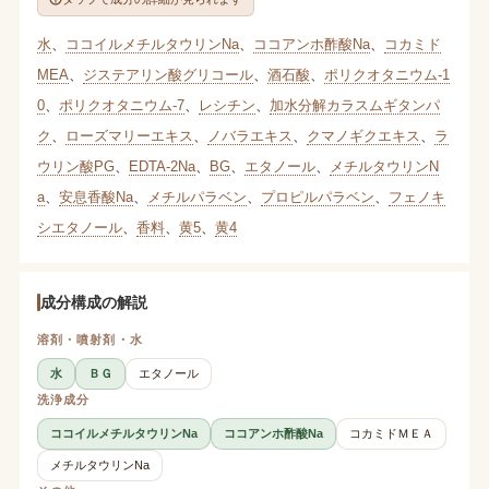
水
、
ココイルメチルタウリンNa
、
ココアンホ酢酸Na
、
コカミド
MEA
、
ジステアリン酸グリコール
、
酒石酸
、
ポリクオタニウム-1
0
、
ポリクオタニウム-7
、
レシチン
、
加水分解カラスムギタンパ
ク
、
ローズマリーエキス
、
ノバラエキス
、
クマノギクエキス
、
ラ
ウリン酸PG
、
EDTA-2Na
、
BG
、
エタノール
、
メチルタウリンN
a
、
安息香酸Na
、
メチルパラベン
、
プロピルパラベン
、
フェノキ
シエタノール
、
香料
、
黄5
、
黄4
成分構成の解説
溶剤・噴射剤・水
水
ＢＧ
エタノール
洗浄成分
ココイルメチルタウリンNa
ココアンホ酢酸Na
コカミドＭＥＡ
メチルタウリンNa