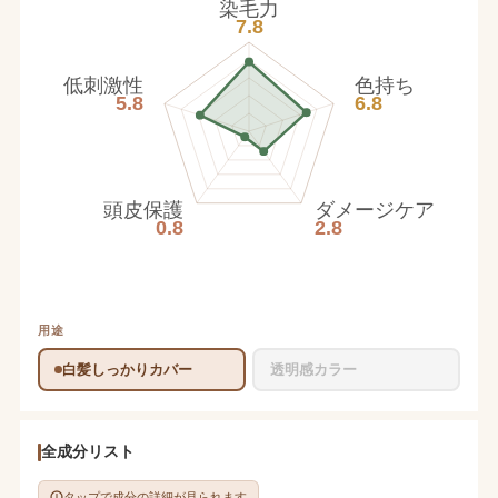
染毛力
7.8
低刺激性
色持ち
5.8
6.8
頭皮保護
ダメージケア
0.8
2.8
用途
白髪しっかりカバー
透明感カラー
全成分リスト
タップで成分の詳細が見られます