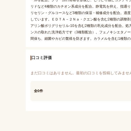
ールを配合。クリームの骨格を形成し、しっとり感とコンディ
リドなど4種類のカチオン系成分を配合。静電気を抑え、指通
リセリン・グルコースなど3種類の保湿・補修成分を配合。適
しています。ＥＤＴＡ－２Ｎａ・クエン酸を含む2種類の調整剤
アリン酸ポリグリセリル-10を含む2種類の乳化成分を配合。処
ンスの取れた洗浄処方です（3種類配合）。フェノキシエタノー
間保ち、細菌やカビの繁殖を防ぎます。カラメルを含む1種類
口コミ評価
まだ口コミはありません。最初の口コミを投稿してみませ
全0件