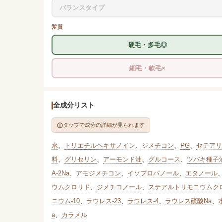
バランスタイプ
髪質
硬毛・多毛◎
細毛・軟毛×
全成分リスト
タップで成分の詳細が見られます
水
、
トリエチルヘキサノイン
、
ジメチコン
、
PG
、
セテアリ
料
、
グリセリン
、
アーモンド油
、
グルコース
、
ツバキ種子
A-2Na
、
アモジメチコン
、
イソプロパノール
、
エタノール
ウムクロリド
、
ジメチコノール
、
ステアルトリモニウムク
ニウム-10
、
ラウレス-23
、
ラウレス-4
、
ラウレス硫酸Na
、
a
、
カラメル