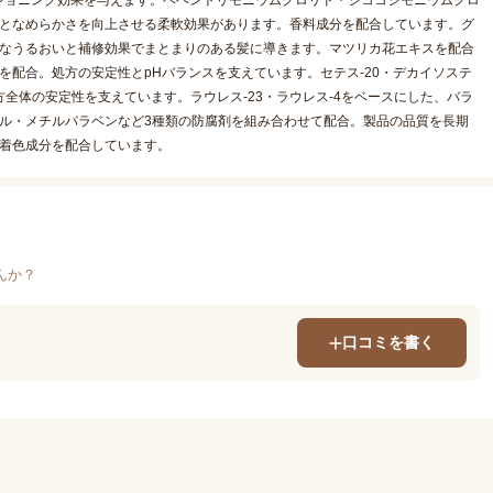
ショニング効果を与えます。ベヘントリモニウムクロリド・ジココジモニウムクロ
りとなめらかさを向上させる柔軟効果があります。香料成分を配合しています。グ
度なうるおいと補修効果でまとまりのある髪に導きます。マツリカ花エキスを配合
を配合。処方の安定性とpHバランスを支えています。セテス-20・デカイソステ
方全体の安定性を支えています。ラウレス-23・ラウレス-4をベースにした、バラ
ル・メチルパラベンなど3種類の防腐剤を組み合わせて配合。製品の品質を長期
の着色成分を配合しています。
んか？
口コミを書く