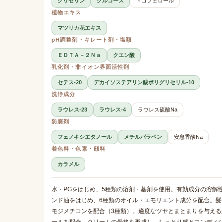
グリセリン
グルコース
トコフェロール
植物エキス
マツリカ花エキス
pH調整剤・キレート剤・塩類
ＥＤＴＡ－２Ｎａ
クエン酸
乳化剤・非イオン界面活性剤
セテス-20
デカイソステアリン酸ポリグリセリル-10
洗浄成分
ラウレス-23
ラウレス-4
ラウレス硫酸Na
防腐剤
フェノキシエタノール
メチルパラベン
安息香酸Na
着色料・色素・顔料
カラメル
水・PGをはじめ、5種類の溶剤・基剤を使用。有効成分の溶解
ンド油をはじめ、6種類のオイル・エモリエント成分を配合。
モジメチコンを配合（3種類）。適度なツヤとまとまりを与える