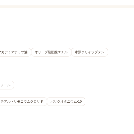
マカデミアナッツ油
オリーブ脂肪酸エチル
水添ポリイソブテン
カノール
ステアルトリモニウムクロリド
ポリクオタニウム-10