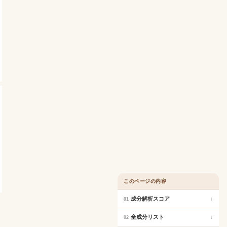
このページの内容
成分解析スコア
↓
01
全成分リスト
↓
02