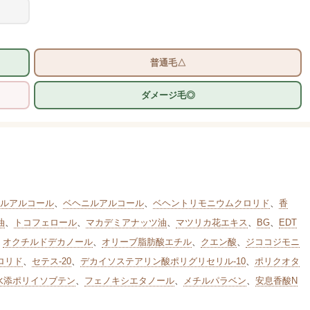
普通毛△
ダメージ毛◎
ルアルコール
、
ベヘニルアルコール
、
ベヘントリモニウムクロリド
、
香
油
、
トコフェロール
、
マカデミアナッツ油
、
マツリカ花エキス
、
BG
、
EDT
、
オクチルドデカノール
、
オリーブ脂肪酸エチル
、
クエン酸
、
ジココジモニ
ロリド
、
セテス-20
、
デカイソステアリン酸ポリグリセリル-10
、
ポリクオタ
水添ポリイソブテン
、
フェノキシエタノール
、
メチルパラベン
、
安息香酸N