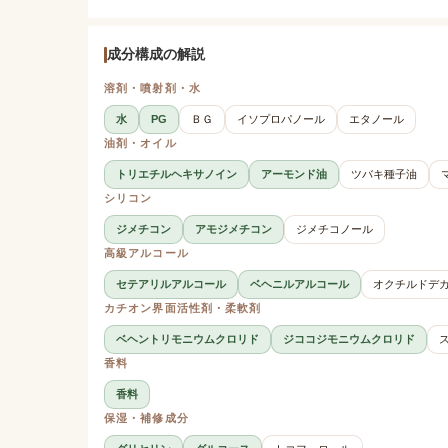
成分構成の解説
溶剤・噴射剤・水
水
PG
ＢＧ
イソプロパノール
エタノール
油剤・オイル
トリエチルヘキサノイン
アーモンド油
ツバキ種子油
シリコン
ジメチコン
アモジメチコン
ジメチコノール
高級アルコール
セテアリルアルコール
ベヘニルアルコール
オクチルドデ
カチオン界面活性剤・柔軟剤
ベヘントリモニウムクロリド
ジココジモニウムクロリド
香料
香料
保湿・補修成分