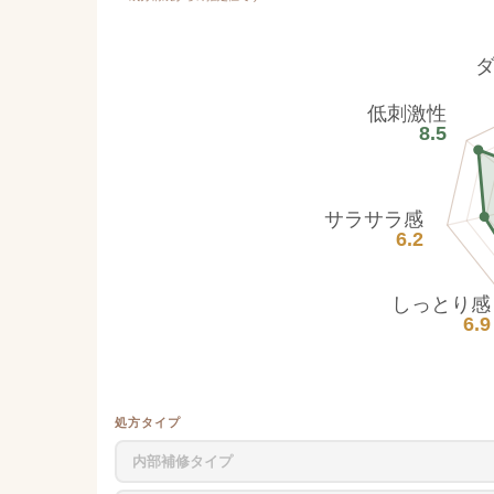
低刺激性
8.5
サラサラ感
6.2
しっとり感
6.9
処方タイプ
内部補修タイプ