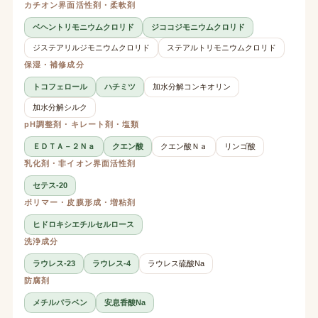
カチオン界面活性剤・柔軟剤
ベヘントリモニウムクロリド
ジココジモニウムクロリド
ジステアリルジモニウムクロリド
ステアルトリモニウムクロリド
保湿・補修成分
トコフェロール
ハチミツ
加水分解コンキオリン
加水分解シルク
pH調整剤・キレート剤・塩類
ＥＤＴＡ－２Ｎａ
クエン酸
クエン酸Ｎａ
リンゴ酸
乳化剤・非イオン界面活性剤
セテス-20
ポリマー・皮膜形成・増粘剤
ヒドロキシエチルセルロース
洗浄成分
ラウレス-23
ラウレス-4
ラウレス硫酸Na
防腐剤
メチルパラベン
安息香酸Na