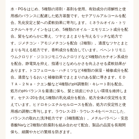
水・PGをはじめ、5種類の溶剤・基剤を使用。有効成分の溶解性と使
用感のバランスに配慮した処方基盤です。セテアリルアルコールを配
合。乳化安定と髪への柔軟効果に寄与します。ミネラルオイル・トリ
エチルヘキサノインをはじめ、5種類のオイル・エモリエント成分を配
合。髪をなめらかに整え、ツヤとまとまりを与えるリッチな処方で
す。ジメチコン・アモジメチコンを配合（2種類）。適度なツヤとまと
まりを与える処方です。香料成分を配合しています。ベヘントリモニ
ウムクロリド・ジココジモニウムクロリドなど4種類のカチオン系成分
を配合。静電気を抑え、指通りとなめらかさを向上させる柔軟効果が
あります。トコフェロール・ハチミツなど4種類の保湿・補修成分を配
合。適度なうるおいと補修効果でまとまりのある髪に導きます。ＥＤ
ＴＡ－２Ｎａ・クエン酸など4種類のpH調整剤・キレート剤を配合。
処方のpHバランスを最適に保ち、髪と頭皮にやさしい環境を維持しま
す。セテス-20を含む1種類の乳化成分を配合。処方全体の安定性を支
えています。ヒドロキシエチルセルロースを配合。処方の安定性と使
用感の調整に寄与します。ラウレス-23・ラウレス-4をベースにした、
バランスの取れた洗浄処方です（3種類配合）。メチルパラベン・安息
香酸Naなど2種類の防腐剤を組み合わせて配合。製品の品質を長期間
保ち、細菌やカビの繁殖を防ぎます。