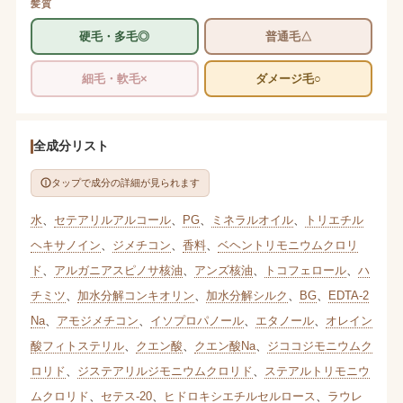
髪質
硬毛・多毛◎
普通毛△
細毛・軟毛×
ダメージ毛○
全成分リスト
タップで成分の詳細が見られます
水
、
セテアリルアルコール
、
PG
、
ミネラルオイル
、
トリエチル
ヘキサノイン
、
ジメチコン
、
香料
、
ベヘントリモニウムクロリ
ド
、
アルガニアスピノサ核油
、
アンズ核油
、
トコフェロール
、
ハ
チミツ
、
加水分解コンキオリン
、
加水分解シルク
、
BG
、
EDTA-2
Na
、
アモジメチコン
、
イソプロパノール
、
エタノール
、
オレイン
酸フィトステリル
、
クエン酸
、
クエン酸Na
、
ジココジモニウムク
ロリド
、
ジステアリルジモニウムクロリド
、
ステアルトリモニウ
ムクロリド
、
セテス-20
、
ヒドロキシエチルセルロース
、
ラウレ