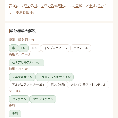
ス-23
、
ラウレス-4
、
ラウレス硫酸Na
、
リンゴ酸
、
メチルパラベ
ン
、
安息香酸Na
成分構成の解説
溶剤・噴射剤・水
水
PG
ＢＧ
イソプロパノール
エタノール
高級アルコール
セテアリルアルコール
油剤・オイル
ミネラルオイル
トリエチルヘキサノイン
アルガニアスピノサ核油
アンズ核油
オレイン酸フィトステリル
シリコン
ジメチコン
アモジメチコン
香料
香料