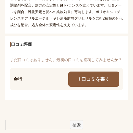
調整剤を配合。処方の安定性とpHバランスを支えています。セタノー
ルを配合。乳化安定と髪への柔軟効果に寄与します。ポリオキシエチ
レンステアリルエーテル・ヤシ油脂肪酸グリセリルを含む2種類の乳化
成分を配合。処方全体の安定性を支えています。
口コミ評価
まだ口コミはありません。最初の口コミを投稿してみませんか？
口コミを書く
全0件
検索