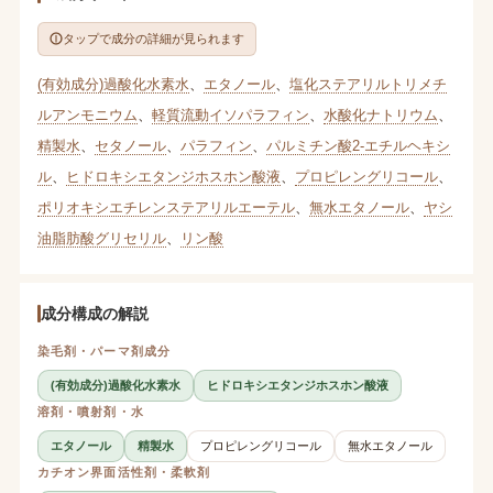
タップで成分の詳細が見られます
(有効成分)過酸化水素水
、
エタノール
、
塩化ステアリルトリメチ
ルアンモニウム
、
軽質流動イソパラフィン
、
水酸化ナトリウム
、
精製水
、
セタノール
、
パラフィン
、
パルミチン酸2-エチルヘキシ
ル
、
ヒドロキシエタンジホスホン酸液
、
プロピレングリコール
、
ポリオキシエチレンステアリルエーテル
、
無水エタノール
、
ヤシ
油脂肪酸グリセリル
、
リン酸
成分構成の解説
染毛剤・パーマ剤成分
(有効成分)過酸化水素水
ヒドロキシエタンジホスホン酸液
溶剤・噴射剤・水
エタノール
精製水
プロピレングリコール
無水エタノール
カチオン界面活性剤・柔軟剤