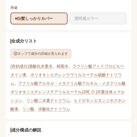
用途
白髪しっかりカバー
透明感カラー
全成分リスト
タップで成分の詳細が見られます
(有効成分)過酸化水素水
、
精製水
、
ラウリン酸アミドプロピルベ
タイン液
、
ポリオキシエチレンラウリルエーテル硫酸ナトリウ
ム
、
アクリル酸アルキル・メタクリル酸アルキル・メタクリル酸
ポリオキシエチレンステアリルエーテル(20E.O.)共重合体エマル
ション
、
リン酸二水素ナトリウム
、
ヒドロキシエタンジホスホン
酸液
、
リン酸
、
水酸化ナトリウム
成分構成の解説