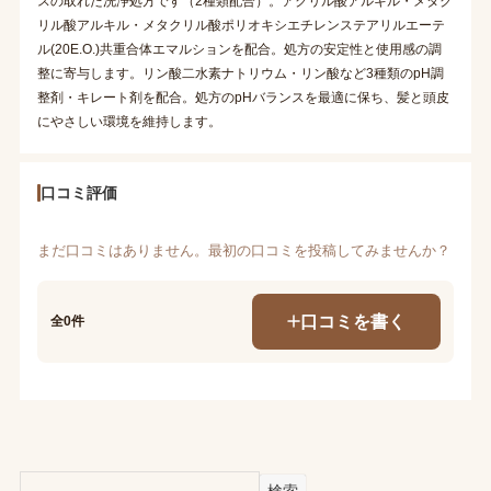
スの取れた洗浄処方です（2種類配合）。アクリル酸アルキル・メタク
リル酸アルキル・メタクリル酸ポリオキシエチレンステアリルエーテ
ル(20E.O.)共重合体エマルションを配合。処方の安定性と使用感の調
整に寄与します。リン酸二水素ナトリウム・リン酸など3種類のpH調
整剤・キレート剤を配合。処方のpHバランスを最適に保ち、髪と頭皮
にやさしい環境を維持します。
口コミ評価
まだ口コミはありません。最初の口コミを投稿してみませんか？
口コミを書く
全0件
検索