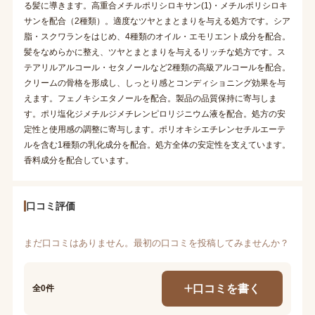
る髪に導きます。高重合メチルポリシロキサン(1)・メチルポリシロキ
サンを配合（2種類）。適度なツヤとまとまりを与える処方です。シア
脂・スクワランをはじめ、4種類のオイル・エモリエント成分を配合。
髪をなめらかに整え、ツヤとまとまりを与えるリッチな処方です。ス
テアリルアルコール・セタノールなど2種類の高級アルコールを配合。
クリームの骨格を形成し、しっとり感とコンディショニング効果を与
えます。フェノキシエタノールを配合。製品の品質保持に寄与しま
す。ポリ塩化ジメチルジメチレンピロリジニウム液を配合。処方の安
定性と使用感の調整に寄与します。ポリオキシエチレンセチルエーテ
ルを含む1種類の乳化成分を配合。処方全体の安定性を支えています。
香料成分を配合しています。
口コミ評価
まだ口コミはありません。最初の口コミを投稿してみませんか？
口コミを書く
全0件