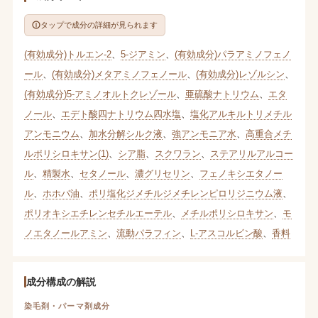
タップで成分の詳細が見られます
(有効成分)トルエン-2
、
5-ジアミン
、
(有効成分)パラアミノフェノ
ール
、
(有効成分)メタアミノフェノール
、
(有効成分)レゾルシン
、
(有効成分)5-アミノオルトクレゾール
、
亜硫酸ナトリウム
、
エタ
ノール
、
エデト酸四ナトリウム四水塩
、
塩化アルキルトリメチル
アンモニウム
、
加水分解シルク液
、
強アンモニア水
、
高重合メチ
ルポリシロキサン(1)
、
シア脂
、
スクワラン
、
ステアリルアルコー
ル
、
精製水
、
セタノール
、
濃グリセリン
、
フェノキシエタノー
ル
、
ホホバ油
、
ポリ塩化ジメチルジメチレンピロリジニウム液
、
ポリオキシエチレンセチルエーテル
、
メチルポリシロキサン
、
モ
ノエタノールアミン
、
流動パラフィン
、
L-アスコルビン酸
、
香料
成分構成の解説
染毛剤・パーマ剤成分