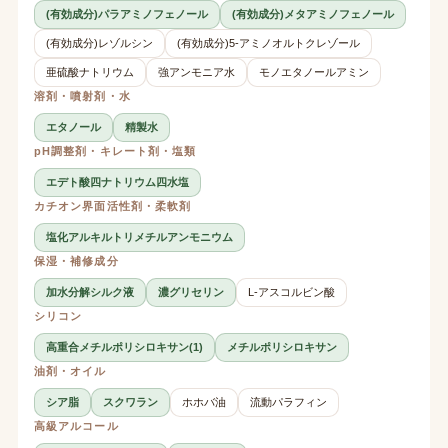
(有効成分)パラアミノフェノール
(有効成分)メタアミノフェノール
(有効成分)レゾルシン
(有効成分)5-アミノオルトクレゾール
亜硫酸ナトリウム
強アンモニア水
モノエタノールアミン
溶剤・噴射剤・水
エタノール
精製水
pH調整剤・キレート剤・塩類
エデト酸四ナトリウム四水塩
カチオン界面活性剤・柔軟剤
塩化アルキルトリメチルアンモニウム
保湿・補修成分
加水分解シルク液
濃グリセリン
L-アスコルビン酸
シリコン
高重合メチルポリシロキサン(1)
メチルポリシロキサン
油剤・オイル
シア脂
スクワラン
ホホバ油
流動パラフィン
高級アルコール