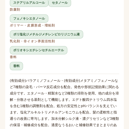
ステアリルアルコール
セタノール
防腐剤
フェノキシエタノール
ポリマー・皮膜形成・増粘剤
ポリ塩化ジメチルジメチレンピロリジニウム液
乳化剤・非イオン界面活性剤
ポリオキシエチレンセチルエーテル
香料
香料
(有効成分)パラアミノフェノール・(有効成分)メタアミノフェノールな
ど7種類の染毛・パーマ反応成分を配合。発色や形状記憶効果に関わる
成分です。エタノール・精製水など2種類の溶剤を使用。他の成分を溶
解・分散させる基剤として機能します。エデト酸四ナトリウム四水塩
を含む1種類の調整剤を配合。処方の安定性とpHバランスを支えてい
ます。塩化アルキルトリメチルアンモニウムを配合。髪の柔軟性と指
通りの改善に寄与します。加水分解シルク液・濃グリセリンなど3種類
の保湿・補修成分を配合。適度なうるおいと補修効果でまとまりのあ