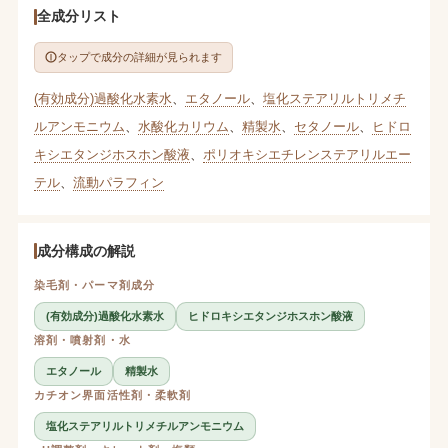
全成分リスト
タップで成分の詳細が見られます
(有効成分)過酸化水素水
、
エタノール
、
塩化ステアリルトリメチ
ルアンモニウム
、
水酸化カリウム
、
精製水
、
セタノール
、
ヒドロ
キシエタンジホスホン酸液
、
ポリオキシエチレンステアリルエー
テル
、
流動パラフィン
成分構成の解説
染毛剤・パーマ剤成分
(有効成分)過酸化水素水
ヒドロキシエタンジホスホン酸液
溶剤・噴射剤・水
エタノール
精製水
カチオン界面活性剤・柔軟剤
塩化ステアリルトリメチルアンモニウム