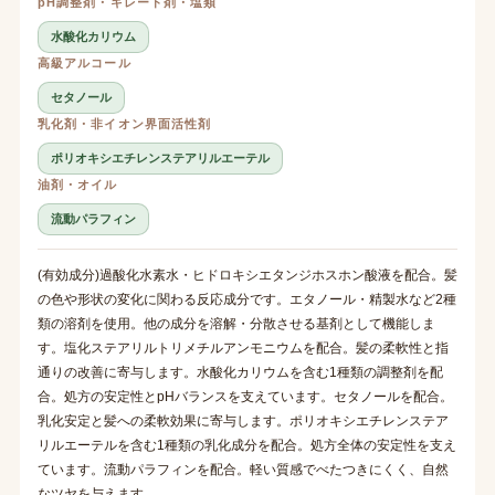
pH調整剤・キレート剤・塩類
水酸化カリウム
高級アルコール
セタノール
乳化剤・非イオン界面活性剤
ポリオキシエチレンステアリルエーテル
油剤・オイル
流動パラフィン
(有効成分)過酸化水素水・ヒドロキシエタンジホスホン酸液を配合。髪
の色や形状の変化に関わる反応成分です。エタノール・精製水など2種
類の溶剤を使用。他の成分を溶解・分散させる基剤として機能しま
す。塩化ステアリルトリメチルアンモニウムを配合。髪の柔軟性と指
通りの改善に寄与します。水酸化カリウムを含む1種類の調整剤を配
合。処方の安定性とpHバランスを支えています。セタノールを配合。
乳化安定と髪への柔軟効果に寄与します。ポリオキシエチレンステア
リルエーテルを含む1種類の乳化成分を配合。処方全体の安定性を支え
ています。流動パラフィンを配合。軽い質感でべたつきにくく、自然
なツヤを与えます。