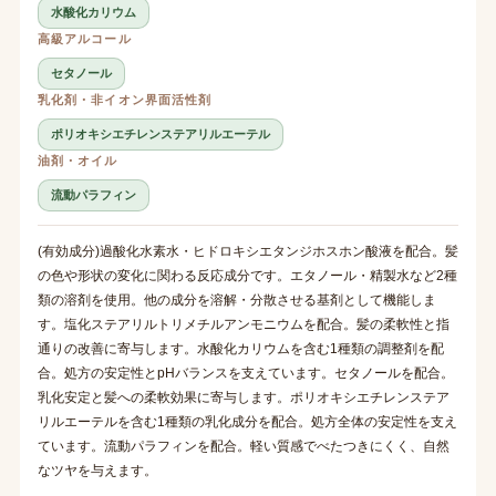
水酸化カリウム
高級アルコール
セタノール
乳化剤・非イオン界面活性剤
ポリオキシエチレンステアリルエーテル
油剤・オイル
流動パラフィン
(有効成分)過酸化水素水・ヒドロキシエタンジホスホン酸液を配合。髪
の色や形状の変化に関わる反応成分です。エタノール・精製水など2種
類の溶剤を使用。他の成分を溶解・分散させる基剤として機能しま
す。塩化ステアリルトリメチルアンモニウムを配合。髪の柔軟性と指
通りの改善に寄与します。水酸化カリウムを含む1種類の調整剤を配
合。処方の安定性とpHバランスを支えています。セタノールを配合。
乳化安定と髪への柔軟効果に寄与します。ポリオキシエチレンステア
リルエーテルを含む1種類の乳化成分を配合。処方全体の安定性を支え
ています。流動パラフィンを配合。軽い質感でべたつきにくく、自然
なツヤを与えます。