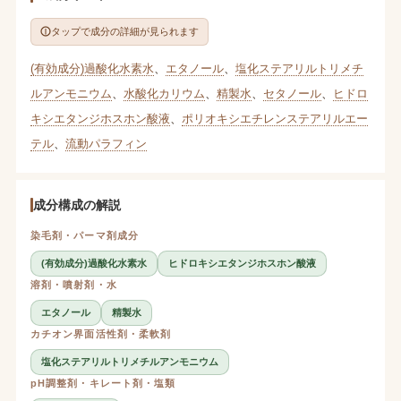
タップで成分の詳細が見られます
(有効成分)過酸化水素水
、
エタノール
、
塩化ステアリルトリメチ
ルアンモニウム
、
水酸化カリウム
、
精製水
、
セタノール
、
ヒドロ
キシエタンジホスホン酸液
、
ポリオキシエチレンステアリルエー
テル
、
流動パラフィン
成分構成の解説
染毛剤・パーマ剤成分
(有効成分)過酸化水素水
ヒドロキシエタンジホスホン酸液
溶剤・噴射剤・水
エタノール
精製水
カチオン界面活性剤・柔軟剤
塩化ステアリルトリメチルアンモニウム
pH調整剤・キレート剤・塩類