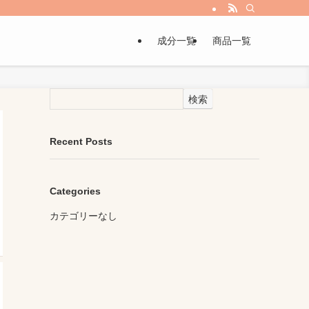
成分一覧
商品一覧
検索
Recent Posts
Categories
カテゴリーなし