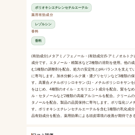
ポリオキシエチレンセチルエーテル
薬用有効成分
レゾルシン
香料
香料
(有効成分)メタアミノフェノール・(有効成分)5-アミノオル
成分です。エタノール・精製水など2種類の溶剤を使用。他の
む1種類の調整剤を配合。処方の安定性とpHバランスを支えて
に寄与します。加水分解シルク液・濃グリセリンなど3種類の
す。高重合メチルポリシロキサン (1)・メチルポリシロキサ
をはじめ、4種類のオイル・エモリエント成分を配合。髪をな
ル・セタノールなど2種類の高級アルコールを配合。クリーム
タノールを配合。製品の品質保持に寄与します。ポリ塩化ジメ
す。ポリオキシエチレンセチルエーテルを含む1種類の乳化成分
品有効成分を配合。薬用効果による頭皮環境の改善が期待でき