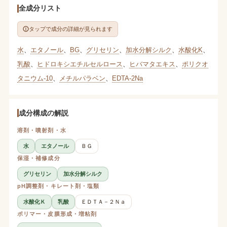
全成分リスト
タップで成分の詳細が見られます
水
、
エタノール
、
BG
、
グリセリン
、
加水分解シルク
、
水酸化K
、
乳酸
、
ヒドロキシエチルセルロース
、
ヒバマタエキス
、
ポリクオ
タニウム-10
、
メチルパラベン
、
EDTA-2Na
成分構成の解説
溶剤・噴射剤・水
水
エタノール
ＢＧ
保湿・補修成分
グリセリン
加水分解シルク
pH調整剤・キレート剤・塩類
水酸化Ｋ
乳酸
ＥＤＴＡ－２Ｎａ
ポリマー・皮膜形成・増粘剤