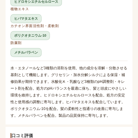
ヒドロキシエチルセルロース
植物エキス
ヒバマタエキス
カチオン界面活性剤・柔軟剤
ポリクオタニウム-10
防腐剤
メチルパラベン
水・エタノールなど3種類の溶剤を使用。他の成分を溶解・分散させる
基剤として機能します。グリセリン・加水分解シルクによる保湿・補
修効果が期待できます。水酸化Ｋ・乳酸など3種類のpH調整剤・キレ
ート剤を配合。処方のpHバランスを最適に保ち、髪と頭皮にやさしい
環境を維持します。ヒドロキシエチルセルロースを配合。処方の安定
性と使用感の調整に寄与します。ヒバマタエキスを配合しています。
ポリクオタニウム-10を配合。髪の柔軟性と指通りの改善に寄与しま
す。メチルパラベンを配合。製品の品質保持に寄与します。
口コミ評価