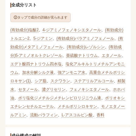
全成分リスト
タップで成分の詳細が見られます
(有効成分)塩酸2
、
4-ジアミノフェノキシエタノール
、
(有効成分)
トルエン-2
、
5-ジアミン
、
(有効成分)パラアミノフェノール
、
(有
効成分)メタアミノフェノール
、
(有効成分)レゾルシン
、
(有効成
分)5-アミノオルトクレゾール
、
亜硫酸ナトリウム
、
エタノール
、
エデト酸四ナトリウム四水塩
、
塩化アルキルトリメチルアンモニ
ウム
、
加水分解シルク液
、
強アンモニア水
、
高重合メチルポリシ
ロキサン(1)
、
シア脂
、
スクワラン
、
ステアリルアルコール
、
精製
水
、
セタノール
、
濃グリセリン
、
フェノキシエタノール
、
ホホバ
油
、
ポリ塩化ジメチルジメチレンピロリジニウム液
、
ポリオキシ
エチレンセチルエーテル
、
メチルポリシロキサン
、
モノエタノー
ルアミン
、
流動パラフィン
、
L-アスコルビン酸
、
香料
成分構成の解説