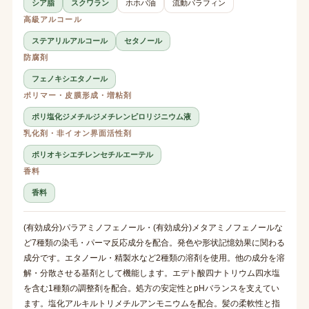
シア脂
スクワラン
ホホバ油
流動パラフィン
高級アルコール
ステアリルアルコール
セタノール
防腐剤
フェノキシエタノール
ポリマー・皮膜形成・増粘剤
ポリ塩化ジメチルジメチレンピロリジニウム液
乳化剤・非イオン界面活性剤
ポリオキシエチレンセチルエーテル
香料
香料
(有効成分)パラアミノフェノール・(有効成分)メタアミノフェノールな
ど7種類の染毛・パーマ反応成分を配合。発色や形状記憶効果に関わる
成分です。エタノール・精製水など2種類の溶剤を使用。他の成分を溶
解・分散させる基剤として機能します。エデト酸四ナトリウム四水塩
を含む1種類の調整剤を配合。処方の安定性とpHバランスを支えてい
ます。塩化アルキルトリメチルアンモニウムを配合。髪の柔軟性と指