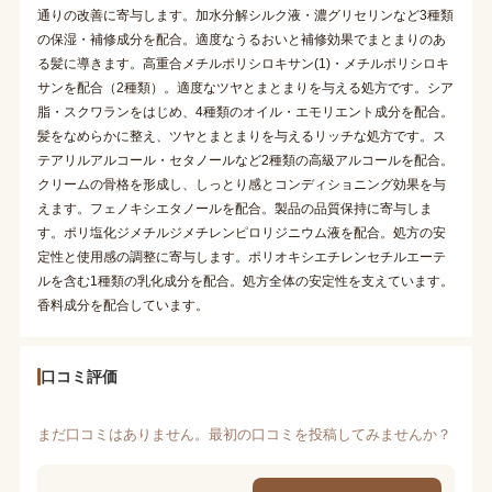
通りの改善に寄与します。加水分解シルク液・濃グリセリンなど3種類
の保湿・補修成分を配合。適度なうるおいと補修効果でまとまりのあ
る髪に導きます。高重合メチルポリシロキサン(1)・メチルポリシロキ
サンを配合（2種類）。適度なツヤとまとまりを与える処方です。シア
脂・スクワランをはじめ、4種類のオイル・エモリエント成分を配合。
髪をなめらかに整え、ツヤとまとまりを与えるリッチな処方です。ス
テアリルアルコール・セタノールなど2種類の高級アルコールを配合。
クリームの骨格を形成し、しっとり感とコンディショニング効果を与
えます。フェノキシエタノールを配合。製品の品質保持に寄与しま
す。ポリ塩化ジメチルジメチレンピロリジニウム液を配合。処方の安
定性と使用感の調整に寄与します。ポリオキシエチレンセチルエーテ
ルを含む1種類の乳化成分を配合。処方全体の安定性を支えています。
香料成分を配合しています。
口コミ評価
まだ口コミはありません。最初の口コミを投稿してみませんか？