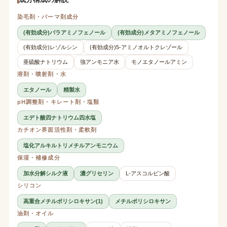
染毛剤・パーマ剤成分
(有効成分)パラアミノフェノール
(有効成分)メタアミノフェノール
(有効成分)レゾルシン
(有効成分)5-アミノオルトクレゾール
亜硫酸ナトリウム
強アンモニア水
モノエタノールアミン
溶剤・噴射剤・水
エタノール
精製水
pH調整剤・キレート剤・塩類
エデト酸四ナトリウム四水塩
カチオン界面活性剤・柔軟剤
塩化アルキルトリメチルアンモニウム
保湿・補修成分
加水分解シルク液
濃グリセリン
L-アスコルビン酸
シリコン
高重合メチルポリシロキサン(1)
メチルポリシロキサン
油剤・オイル