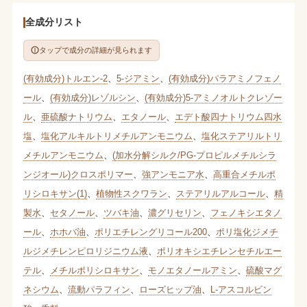
全成分リスト
タップで成分の詳細が見られます
(有効成分)トルエン-2
、
5-ジアミン
、
(有効成分)パラアミノフェノ
ール
、
(有効成分)レゾルシン
、
(有効成分)5-アミノオルトクレゾー
ル
、
亜硫酸ナトリウム
、
エタノール
、
エデト酸四ナトリウム四水
塩
、
塩化アルキルトリメチルアンモニウム
、
塩化ステアリルトリ
メチルアンモニウム
、
(加水分解シルク/PG-プロピルメチルシラ
ンジオール)クロスポリマー
、
強アンモニア水
、
高重合メチルポ
リシロキサン(1)
、
植物性スクワラン
、
ステアリルアルコール
、
精
製水
、
セタノール
、
ツバキ油
、
濃グリセリン
、
フェノキシエタノ
ール
、
ホホバ油
、
ポリエチレングリコール200
、
ポリ塩化ジメチ
ルジメチレンピロリジニウム液
、
ポリオキシエチレンセチルエー
テル
、
メチルポリシロキサン
、
モノエタノールアミン
、
硫酸マグ
ネシウム
、
流動パラフィン
、
ローズヒップ油
、
L-アスコルビン