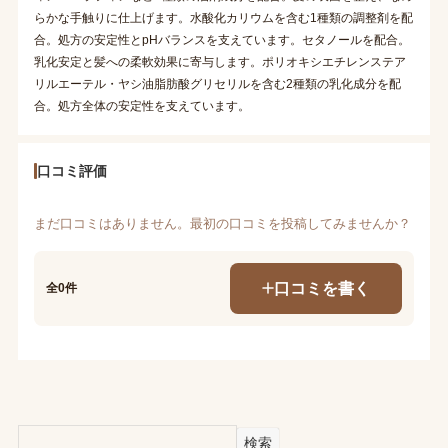
らかな手触りに仕上げます。水酸化カリウムを含む1種類の調整剤を配
合。処方の安定性とpHバランスを支えています。セタノールを配合。
乳化安定と髪への柔軟効果に寄与します。ポリオキシエチレンステア
リルエーテル・ヤシ油脂肪酸グリセリルを含む2種類の乳化成分を配
合。処方全体の安定性を支えています。
口コミ評価
まだ口コミはありません。最初の口コミを投稿してみませんか？
口コミを書く
全0件
検索