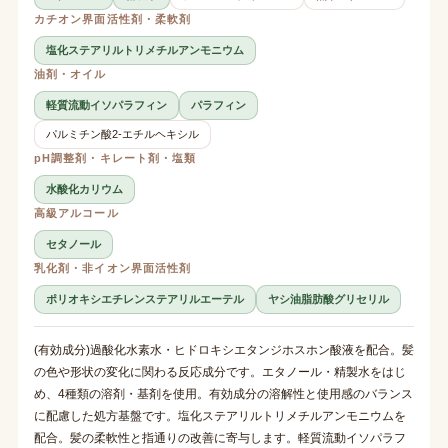
カチオン界面活性剤・柔軟剤
塩化ステアリルトリメチルアンモニウム
油剤・オイル
軽質流動イソパラフィン
パラフィン
パルミチン酸2-エチルヘキシル
pH調整剤・キレート剤・塩類
水酸化カリウム
高級アルコール
セタノール
乳化剤・非イオン界面活性剤
ポリオキシエチレンステアリルエーテル
ヤシ油脂肪酸グリセリル
(有効成分)過酸化水素水・ヒドロキシエタンジホスホン酸液を配合。髪
の色や形状の変化に関わる反応成分です。エタノール・精製水をはじ
め、4種類の溶剤・基剤を使用。有効成分の溶解性と使用感のバランス
に配慮した処方基盤です。塩化ステアリルトリメチルアンモニウムを
配合。髪の柔軟性と指通りの改善に寄与します。軽質流動イソパラフ