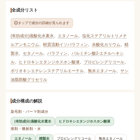
全成分リスト
タップで成分の詳細が見られます
(有効成分)過酸化水素水
、
エタノール
、
塩化ステアリルトリメチ
ルアンモニウム
、
軽質流動イソパラフィン
、
水酸化カリウム
、
精
製水
、
セタノール
、
パラフィン
、
パルミチン酸2-エチルヘキシ
ル
、
ヒドロキシエタンジホスホン酸液
、
プロピレングリコール
、
ポリオキシエチレンステアリルエーテル
、
無水エタノール
、
ヤシ
油脂肪酸グリセリル
成分構成の解説
染毛剤・パーマ剤成分
(有効成分)過酸化水素水
ヒドロキシエタンジホスホン酸液
溶剤・噴射剤・水
エタノール
精製水
プロピレングリコール
無水エタノール