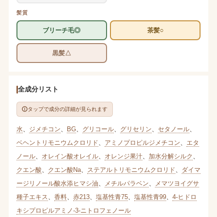
髪質
ブリーチ毛◎
茶髪○
黒髪△
全成分リスト
タップで成分の詳細が見られます
水
、
ジメチコン
、
BG
、
グリコール
、
グリセリン
、
セタノール
、
ベヘントリモニウムクロリド
、
アミノプロピルジメチコン
、
エタ
ノール
、
オレイン酸オレイル
、
オレンジ果汁
、
加水分解シルク
、
クエン酸
、
クエン酸Na
、
ステアルトリモニウムクロリド
、
ダイマ
ージリノール酸水添ヒマシ油
、
メチルパラベン
、
メマツヨイグサ
種子エキス
、
香料
、
赤213
、
塩基性青75
、
塩基性青99
、
4-ヒドロ
キシプロピルアミノ-3-ニトロフェノール