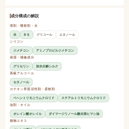
成分構成の解説
溶剤・噴射剤・水
水
ＢＧ
グリコール
エタノール
シリコン
ジメチコン
アミノプロピルジメチコン
保湿・補修成分
グリセリン
加水分解シルク
高級アルコール
セタノール
カチオン界面活性剤・柔軟剤
ベヘントリモニウムクロリド
ステアルトリモニウムクロリド
油剤・オイル
オレイン酸オレイル
ダイマージリノール酸水添ヒマシ油
植物エキス