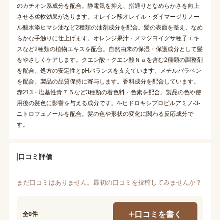
のカチオン系成分を配合。静電気を抑え、指通りとなめらかさを向上
させる柔軟効果があります。オレイン酸オレイル・ダイマージリノー
ル酸水添ヒマシ油など2種類の油剤成分を配合。髪の表面を整え、なめ
らかな手触りに仕上げます。オレンジ果汁・メマツヨイグサ種子エキ
スなど2種類の植物エキスを配合。自然由来の保湿・保護成分として髪
をやさしくケアします。クエン酸・クエン酸Ｎａを含む2種類の調整剤
を配合。処方の安定性とpHバランスを支えています。メチルパラベン
を配合。製品の品質保持に寄与します。香料成分を配合しています。
赤213・塩基性青７５など3種類の着色料・色素を配合。製品の色や使
用後の髪色に影響を与える成分です。4-ヒドロキシプロピルアミノ-3-
ニトロフェノールを配合。髪の色や形状の変化に関わる反応成分で
す。
口コミ評価
まだ口コミはありません。最初の口コミを投稿してみませんか？
口コミを書く
全0件