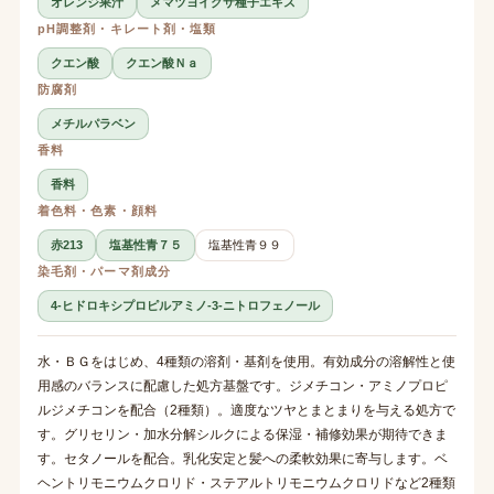
オレンジ果汁
メマツヨイグサ種子エキス
pH調整剤・キレート剤・塩類
クエン酸
クエン酸Ｎａ
防腐剤
メチルパラベン
香料
香料
着色料・色素・顔料
赤213
塩基性青７５
塩基性青９９
染毛剤・パーマ剤成分
4-ヒドロキシプロピルアミノ-3-ニトロフェノール
水・ＢＧをはじめ、4種類の溶剤・基剤を使用。有効成分の溶解性と使
用感のバランスに配慮した処方基盤です。ジメチコン・アミノプロピ
ルジメチコンを配合（2種類）。適度なツヤとまとまりを与える処方で
す。グリセリン・加水分解シルクによる保湿・補修効果が期待できま
す。セタノールを配合。乳化安定と髪への柔軟効果に寄与します。ベ
ヘントリモニウムクロリド・ステアルトリモニウムクロリドなど2種類