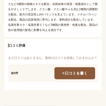
スなど2種類の植物エキスを配合。自然由来の保湿・保護成分として髪
をやさしくケアします。クエン酸・クエン酸Ｎａを含む2種類の調整剤
を配合。処方の安定性とpHバランスを支えています。メチルパラベン
を配合。製品の品質保持に寄与します。香料成分を配合しています。
塩基性青９９・塩基性黄５７など3種類の着色料・色素を配合。製品の
色や使用後の髪色に影響を与える成分です。
口コミ評価
まだ口コミはありません。最初の口コミを投稿してみませんか？
口コミを書く
全0件