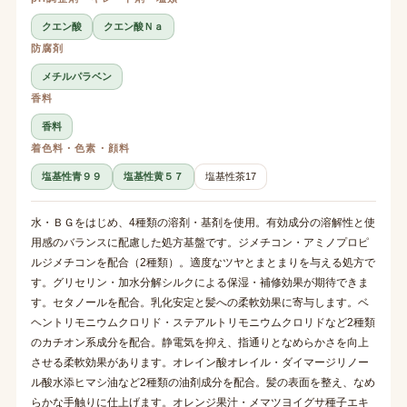
クエン酸
クエン酸Ｎａ
防腐剤
メチルパラベン
香料
香料
着色料・色素・顔料
塩基性青９９
塩基性黄５７
塩基性茶17
水・ＢＧをはじめ、4種類の溶剤・基剤を使用。有効成分の溶解性と使
用感のバランスに配慮した処方基盤です。ジメチコン・アミノプロピ
ルジメチコンを配合（2種類）。適度なツヤとまとまりを与える処方で
す。グリセリン・加水分解シルクによる保湿・補修効果が期待できま
す。セタノールを配合。乳化安定と髪への柔軟効果に寄与します。ベ
ヘントリモニウムクロリド・ステアルトリモニウムクロリドなど2種類
のカチオン系成分を配合。静電気を抑え、指通りとなめらかさを向上
させる柔軟効果があります。オレイン酸オレイル・ダイマージリノー
ル酸水添ヒマシ油など2種類の油剤成分を配合。髪の表面を整え、なめ
らかな手触りに仕上げます。オレンジ果汁・メマツヨイグサ種子エキ