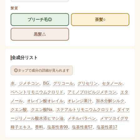
髪質
ブリーチ毛◎
茶髪○
黒髪△
全成分リスト
タップで成分の詳細が見られます
水
、
ジメチコン
、
BG
、
グリコール
、
グリセリン
、
セタノール
、
ベヘントリモニウムクロリド
、
アミノプロピルジメチコン
、
エタ
ノール
、
オレイン酸オレイル
、
オレンジ果汁
、
加水分解シルク
、
クエン酸
、
クエン酸Na
、
ステアルトリモニウムクロリド
、
ダイマ
ージリノール酸水添ヒマシ油
、
メチルパラベン
、
メマツヨイグサ
種子エキス
、
香料
、
塩基性青99
、
塩基性黄57
、
塩基性茶17