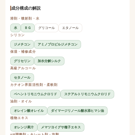
成分構成の解説
溶剤・噴射剤・水
水
ＢＧ
グリコール
エタノール
シリコン
ジメチコン
アミノプロピルジメチコン
保湿・補修成分
グリセリン
加水分解シルク
高級アルコール
セタノール
カチオン界面活性剤・柔軟剤
ベヘントリモニウムクロリド
ステアルトリモニウムクロリド
油剤・オイル
オレイン酸オレイル
ダイマージリノール酸水添ヒマシ油
植物エキス
オレンジ果汁
メマツヨイグサ種子エキス
pH調整剤・キレート剤・塩類